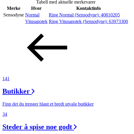
Tabell med aktuelle merkevarer
Inspirasjon
Merke
Hvor
Kontaktinfo
Sensodyne
Normal
Ring Normal (Sensodyne):
40810205
Vitusapotek
Ring Vitusapotek (Sensodyne):
63973300
Søk
Åpningstider
Praktisk informasjon
141
Ledige stillinger
Butikker
Magasin
Gavekort
Finn det du trenger blant et bredt utvalg butikker
Finn frem
34
Steder å spise noe godt