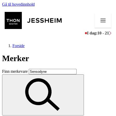
Gå til hovedinnhold
I dag:
10 - 21
Forside
Merker
Butikker
Finn merkevare
Mat og drikke
Helse
Aktiviteter
Tilbud