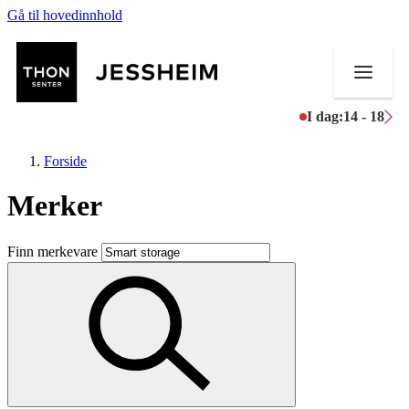
Gå til hovedinnhold
I dag:
14 - 18
Forside
Merker
Butikker
Finn merkevare
Mat og drikke
Helse
Aktiviteter
Tilbud