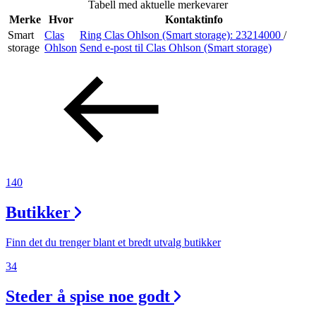
Tabell med aktuelle merkevarer
Inspirasjon
Merke
Hvor
Kontaktinfo
Smart
Clas
Ring Clas Ohlson (Smart storage):
23214000
/
storage
Ohlson
Send e-post
til Clas Ohlson (Smart storage)
Søk
Åpningstider
Praktisk informasjon
140
Ledige stillinger
Butikker
Magasin
Gavekort
Finn det du trenger blant et bredt utvalg butikker
Finn frem
34
Steder å spise noe godt