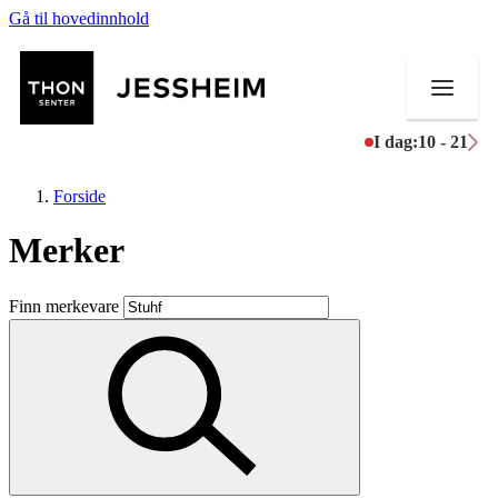
Gå til hovedinnhold
I dag:
10 - 21
Forside
Merker
Butikker
Finn merkevare
Mat og drikke
Helse
Aktiviteter
Tilbud