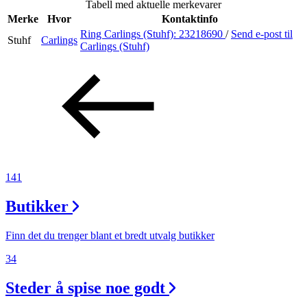
Tabell med aktuelle merkevarer
Inspirasjon
Merke
Hvor
Kontaktinfo
Ring Carlings (Stuhf):
23218690
/
Send e-post
til
Stuhf
Carlings
Carlings (Stuhf)
Søk
Åpningstider
Praktisk informasjon
141
Ledige stillinger
Butikker
Magasin
Gavekort
Finn det du trenger blant et bredt utvalg butikker
Finn frem
34
Steder å spise noe godt