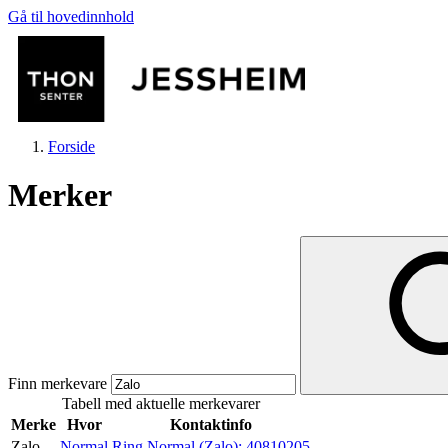
Gå til hovedinnhold
Forside
Merker
Butikker
Mat og drikke
Finn merkevare
Tabell med aktuelle merkevarer
Helse
Merke
Hvor
Kontaktinfo
Zalo
Normal
Ring Normal (Zalo):
40810205