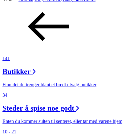
Aktiviteter
Tilbud
Inspirasjon
141
Butikker
Søk
Finn det du trenger blant et bredt utvalg butikker
34
Steder å spise noe godt
Åpningstider
Praktisk informasjon
Enten du kommer sulten til senteret, eller tar med varene hjem
10 - 21
Ledige stillinger