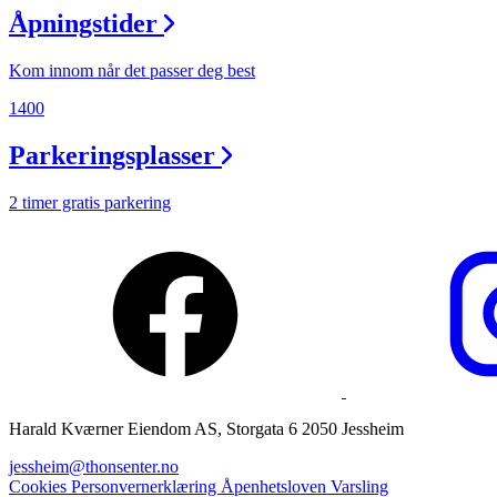
Åpningstider
Magasin
Gavekort
Kom innom når det passer deg best
Finn frem
1400
Parkeringsplasser
2 timer gratis parkering
Harald Kværner Eiendom AS, Storgata 6 2050 Jessheim
jessheim@thonsenter.no
Cookies
Personvernerklæring
Åpenhetsloven
Varsling