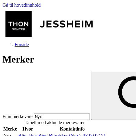
Gå til hovedinnhold
Forside
Merker
Butikker
Mat og drikke
Finn merkevare
Tabell med aktuelle merkevarer
Helse
Merke
Hvor
Kontaktinfo
Nyx
Blivakker
Ring Blivakker (Nyx):
38 00 07 51