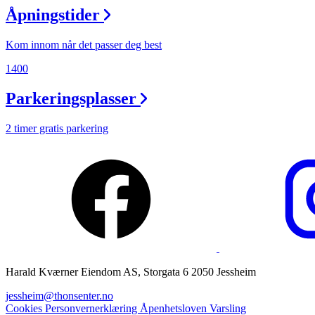
Åpningstider
Magasin
Gavekort
Kom innom når det passer deg best
Finn frem
1400
Parkeringsplasser
2 timer gratis parkering
Harald Kværner Eiendom AS, Storgata 6 2050 Jessheim
jessheim@thonsenter.no
Cookies
Personvernerklæring
Åpenhetsloven
Varsling