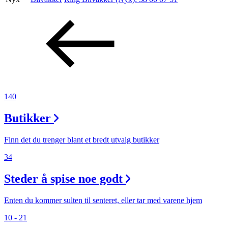
Aktiviteter
Tilbud
Inspirasjon
140
Butikker
Søk
Finn det du trenger blant et bredt utvalg butikker
34
Steder å spise noe godt
Åpningstider
Praktisk informasjon
Enten du kommer sulten til senteret, eller tar med varene hjem
10 - 21
Ledige stillinger