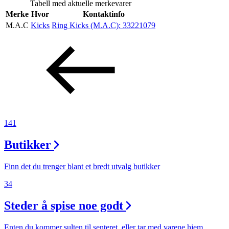
Tabell med aktuelle merkevarer
Inspirasjon
Merke
Hvor
Kontaktinfo
M.A.C
Kicks
Ring Kicks (M.A.C):
33221079
Søk
Åpningstider
Praktisk informasjon
141
Ledige stillinger
Butikker
Magasin
Finn det du trenger blant et bredt utvalg butikker
Gavekort
34
Finn frem
Steder å spise noe godt
Enten du kommer sulten til senteret, eller tar med varene hjem