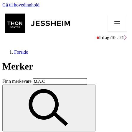
Gå til hovedinnhold
I dag:
10 - 21
Forside
Merker
Butikker
Finn merkevare
Mat og drikke
Helse
Aktiviteter
Tilbud