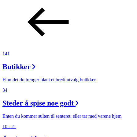
Aktiviteter
Tilbud
Inspirasjon
141
Butikker
Søk
Finn det du trenger blant et bredt utvalg butikker
34
Steder å spise noe godt
Åpningstider
Enten du kommer sulten til senteret, eller tar med varene hjem
Praktisk informasjon
10 - 21
Ledige stillinger