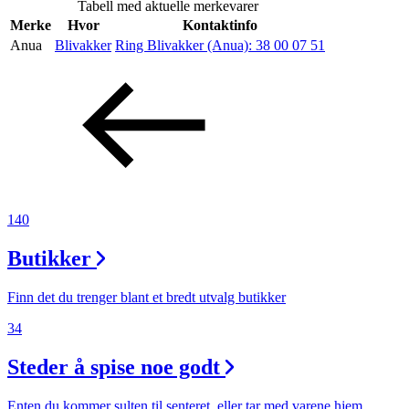
Tabell med aktuelle merkevarer
Inspirasjon
Merke
Hvor
Kontaktinfo
Anua
Blivakker
Ring Blivakker (Anua):
38 00 07 51
Søk
Åpningstider
Praktisk informasjon
140
Ledige stillinger
Butikker
Magasin
Finn det du trenger blant et bredt utvalg butikker
Gavekort
34
Finn frem
Steder å spise noe godt
Enten du kommer sulten til senteret, eller tar med varene hjem