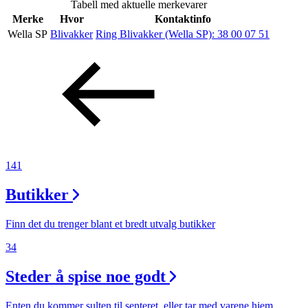
Tabell med aktuelle merkevarer
Inspirasjon
Merke
Hvor
Kontaktinfo
Wella SP
Blivakker
Ring Blivakker (Wella SP):
38 00 07 51
Søk
Åpningstider
Praktisk informasjon
141
Ledige stillinger
Butikker
Magasin
Finn det du trenger blant et bredt utvalg butikker
Gavekort
34
Finn frem
Steder å spise noe godt
Enten du kommer sulten til senteret, eller tar med varene hjem