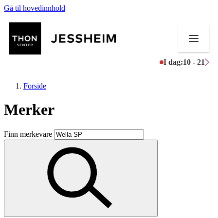
Gå til hovedinnhold
I dag:
10 - 21
Forside
Merker
Butikker
Finn merkevare
Mat og drikke
Helse
Aktiviteter
Tilbud