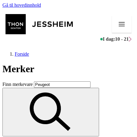
Gå til hovedinnhold
I dag:
10 - 21
Forside
Merker
Butikker
Finn merkevare
Mat og drikke
Helse
Aktiviteter
Tilbud