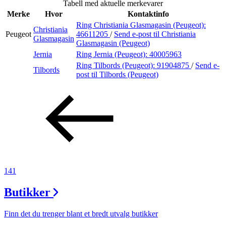
Tabell med aktuelle merkevarer
Inspirasjon
Merke
Hvor
Kontaktinfo
Ring Christiania Glasmagasin (Peugeot):
Christiania
Peugeot
46611205
/
Send e-post
til Christiania
Glasmagasin
Glasmagasin (Peugeot)
Søk
Jernia
Ring Jernia (Peugeot):
40005963
Ring Tilbords (Peugeot):
91904875
/
Send e-
Tilbords
post
til Tilbords (Peugeot)
Åpningstider
Praktisk informasjon
Ledige stillinger
Magasin
Gavekort
141
Finn frem
Butikker
Finn det du trenger blant et bredt utvalg butikker