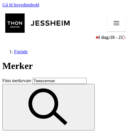
Gå til hovedinnhold
I dag:
10 - 21
Forside
Merker
Butikker
Finn merkevare
Mat og drikke
Helse
Aktiviteter
Tilbud