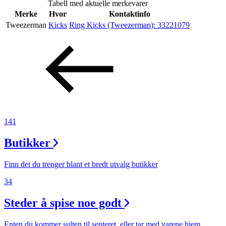
Tabell med aktuelle merkevarer
Inspirasjon
Merke
Hvor
Kontaktinfo
Tweezerman
Kicks
Ring Kicks (Tweezerman):
33221079
Søk
Åpningstider
Praktisk informasjon
141
Ledige stillinger
Butikker
Magasin
Finn det du trenger blant et bredt utvalg butikker
Gavekort
34
Finn frem
Steder å spise noe godt
Enten du kommer sulten til senteret, eller tar med varene hjem