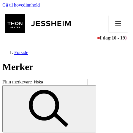
Gå til hovedinnhold
I dag:
10 - 19
Forside
Merker
Butikker
Finn merkevare
Mat og drikke
Helse
Aktiviteter
Tilbud