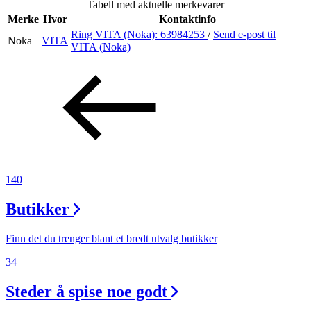
Tabell med aktuelle merkevarer
Inspirasjon
Merke
Hvor
Kontaktinfo
Ring VITA (Noka):
63984253
/
Send e-post
til
Noka
VITA
VITA (Noka)
Søk
Åpningstider
Praktisk informasjon
140
Ledige stillinger
Butikker
Magasin
Gavekort
Finn det du trenger blant et bredt utvalg butikker
Finn frem
34
Steder å spise noe godt