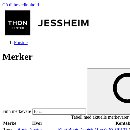
Gå til hovedinnhold
Forside
Merker
Butikker
Mat og drikke
Finn merkevare
Tabell med aktuelle merkevarer
Helse
Merke
Hvor
Kontak
Tena
Boots Apotek
Ring Boots Apotek (Tena):
63970101