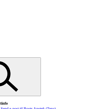
tinfo
/
Send e-post
til Boots Apotek (Tena)