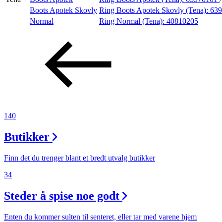
Boots Apotek Skovly
Ring Boots Apotek Skovly (Tena):
639
Aktiviteter
Normal
Ring Normal (Tena):
40810205
Tilbud
Inspirasjon
140
Søk
Butikker
Finn det du trenger blant et bredt utvalg butikker
34
Åpningstider
Steder å spise noe godt
Praktisk informasjon
Ledige stillinger
Enten du kommer sulten til senteret, eller tar med varene hjem