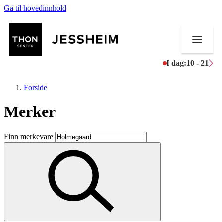
Gå til hovedinnhold
I dag:
10 - 21
Forside
Merker
Butikker
Finn merkevare
Mat og drikke
Helse
Aktiviteter
Tilbud