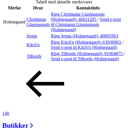
Tabell med aktuelle merkevarer
Inspirasjon
Merke
Hvor
Kontaktinfo
Ring Christiania Glasmagasin
Christiania
(Holmegaard):
46611205
/
Send e-post
Holmegaard
Glasmagasin
til Christiania Glasmagasin
(Holmegaard)
Søk
Jernia
Ring Jernia (Holmegaard):
40005963
Ring Kitch'n (Holmegaard):
63936063
/
Kitch'n
Send e-post
til Kitch'n (Holmegaard)
Ring Tilbords (Holmegaard):
91904875
/
Åpningstider
Tilbords
Send e-post
til Tilbords (Holmegaard)
Praktisk informasjon
Ledige stillinger
Magasin
Gavekort
Finn frem
140
Butikker