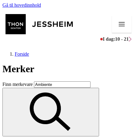
Gå til hovedinnhold
I dag:
10 - 21
Forside
Merker
Butikker
Finn merkevare
Mat og drikke
Helse
Aktiviteter
Tilbud