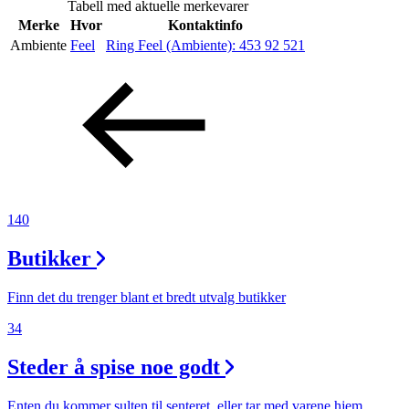
Tabell med aktuelle merkevarer
Inspirasjon
Merke
Hvor
Kontaktinfo
Ambiente
Feel
Ring Feel (Ambiente):
453 92 521
Søk
Åpningstider
Praktisk informasjon
140
Ledige stillinger
Butikker
Magasin
Finn det du trenger blant et bredt utvalg butikker
Gavekort
34
Finn frem
Steder å spise noe godt
Enten du kommer sulten til senteret, eller tar med varene hjem