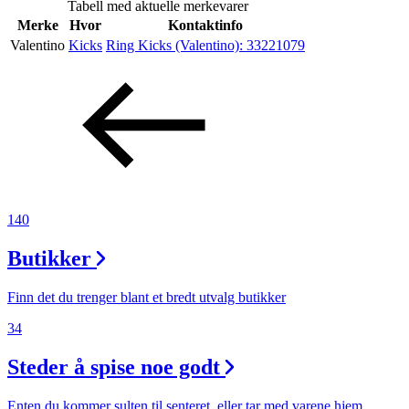
Tabell med aktuelle merkevarer
Inspirasjon
Merke
Hvor
Kontaktinfo
Valentino
Kicks
Ring Kicks (Valentino):
33221079
Søk
Åpningstider
Praktisk informasjon
140
Ledige stillinger
Butikker
Magasin
Finn det du trenger blant et bredt utvalg butikker
Gavekort
34
Finn frem
Steder å spise noe godt
Enten du kommer sulten til senteret, eller tar med varene hjem