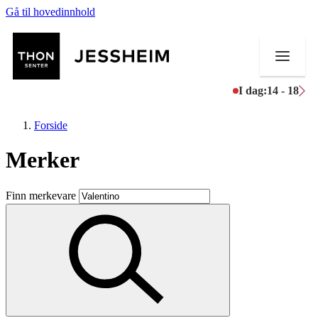
Gå til hovedinnhold
I dag:
14 - 18
Forside
Merker
Butikker
Finn merkevare
Mat og drikke
Helse
Aktiviteter
Tilbud