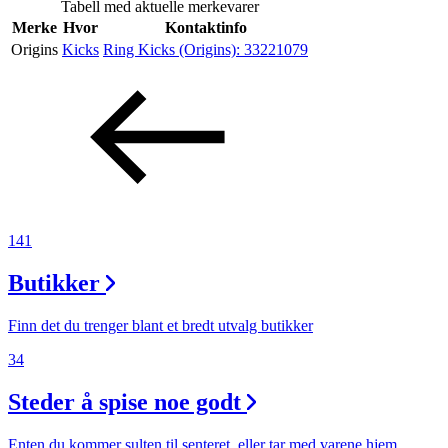
Tabell med aktuelle merkevarer
Inspirasjon
Merke
Hvor
Kontaktinfo
Origins
Kicks
Ring Kicks (Origins):
33221079
Søk
Åpningstider
Praktisk informasjon
141
Ledige stillinger
Butikker
Magasin
Finn det du trenger blant et bredt utvalg butikker
Gavekort
34
Finn frem
Steder å spise noe godt
Enten du kommer sulten til senteret, eller tar med varene hjem