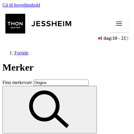
Gå til hovedinnhold
I dag:
10 - 21
Forside
Merker
Butikker
Finn merkevare
Mat og drikke
Helse
Aktiviteter
Tilbud