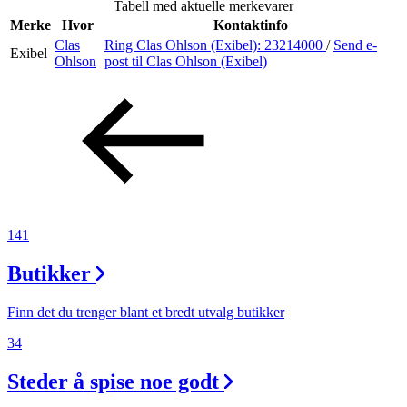
Tabell med aktuelle merkevarer
Inspirasjon
Merke
Hvor
Kontaktinfo
Clas
Ring Clas Ohlson (Exibel):
23214000
/
Send e-
Exibel
Ohlson
post
til Clas Ohlson (Exibel)
Søk
Åpningstider
Praktisk informasjon
141
Ledige stillinger
Butikker
Magasin
Gavekort
Finn det du trenger blant et bredt utvalg butikker
Finn frem
34
Steder å spise noe godt