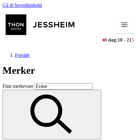
Gå til hovedinnhold
I dag:
10 - 21
Forside
Merker
Butikker
Finn merkevare
Mat og drikke
Helse
Aktiviteter
Tilbud