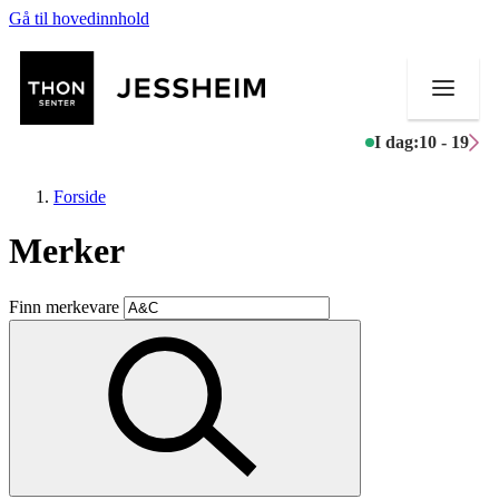
Gå til hovedinnhold
I dag:
10 - 19
Forside
Merker
Butikker
Finn merkevare
Mat og drikke
Helse
Aktiviteter
Tilbud