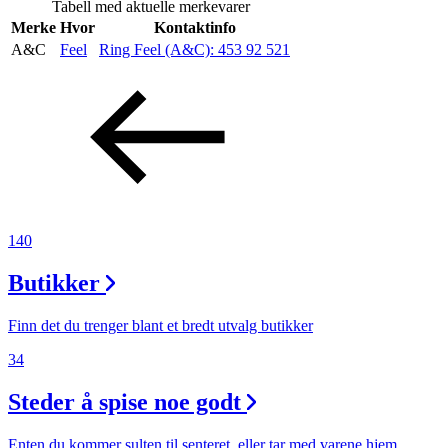
Tabell med aktuelle merkevarer
Inspirasjon
Merke
Hvor
Kontaktinfo
A&C
Feel
Ring Feel (A&C):
453 92 521
Søk
Åpningstider
Praktisk informasjon
140
Ledige stillinger
Butikker
Magasin
Finn det du trenger blant et bredt utvalg butikker
Gavekort
34
Finn frem
Steder å spise noe godt
Enten du kommer sulten til senteret, eller tar med varene hjem