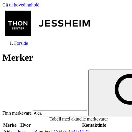
Gå til hovedinnhold
Forside
Merker
Butikker
Mat og drikke
Finn merkevare
Tabell med aktuelle merkevarer
Helse
Merke
Hvor
Kontaktinfo
Aida
Feel
Ring Feel (Aida):
453 92 521