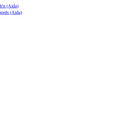
ch'n (Aida)
lbords (Aida)