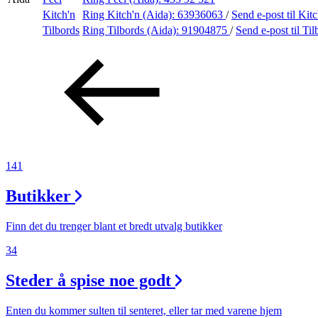
Kitch'n
Ring Kitch'n (Aida):
63936063
/
Send e-post
til Kit
Aktiviteter
Tilbords
Ring Tilbords (Aida):
91904875
/
Send e-post
til Ti
Tilbud
Inspirasjon
141
Søk
Butikker
Finn det du trenger blant et bredt utvalg butikker
34
Åpningstider
Steder å spise noe godt
Praktisk informasjon
Ledige stillinger
Enten du kommer sulten til senteret, eller tar med varene hjem