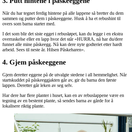
3. Putt hintene i påskeeggene
Når du har tegnet ferdig hintene på alle lappene så bretter du dem
sammen og putter dem i påskeeggene. Husk å ha et rebushint til
overs som barna starter med.
I det som blir det siste egget i rebusløpet, kan du legge i en ekstra
overraskelse eller en lapp hvor det står «HURRA, nå har du/dere
funnet alle mine påskeegg. Nå kan dere nyte godteriet etter hardt
arbeid. Sees til neste år. Hilsen Påskeharen».
4. Gjem påskeeggene
Gjem deretter eggene på de utvalgte stedene i all hemmelighet. Når
startskuddet på påskeeggjakten går av, gir du barna den første
lappen. Deretter går leken av seg selv.
Har dere har flere planter i huset, kan en av rebuslappene være en
tegning av en bestemt plante, så sendes barna av gårde for å
lokalisere riktig plante.