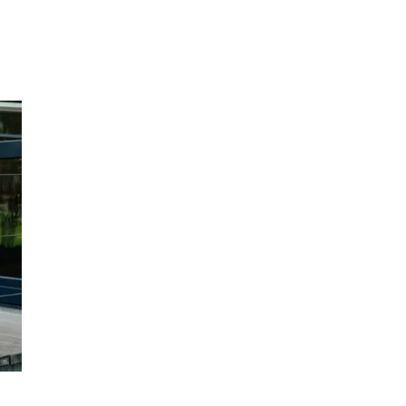
Inspirasjon
Søk
Åpningstider
Praktisk informasjon
Ledige stillinger
Magasin
Gavekort
Finn frem