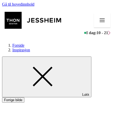
Gå til hovedinnhold
I dag:
10 - 21
Forside
Inspirasjon
Butikker
Mat og drikke
Helse
Lukk
Aktiviteter
Forrige bilde
Tilbud