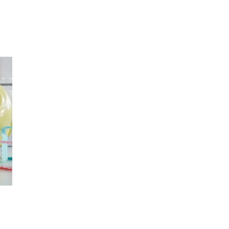
Inspirasjon
Søk
Åpningstider
Praktisk informasjon
Ledige stillinger
Magasin
Gavekort
Finn frem