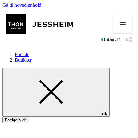
Gå til hovedinnhold
I dag:
14 - 18
Forside
Butikker
Butikker
Mat og drikke
Helse
Lukk
Aktiviteter
Forrige bilde
Tilbud