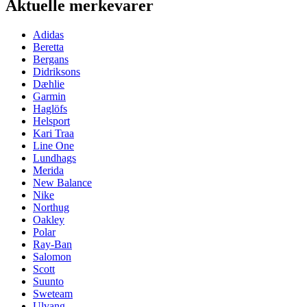
Aktuelle merkevarer
Adidas
Beretta
Bergans
Didriksons
Dæhlie
Garmin
Haglöfs
Helsport
Kari Traa
Line One
Lundhags
Merida
New Balance
Nike
Northug
Oakley
Polar
Ray-Ban
Salomon
Scott
Suunto
Sweteam
Ulvang