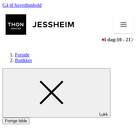
Gå til hovedinnhold
I dag:
10 - 21
Forside
Butikker
Butikker
Mat og drikke
Helse
Lukk
Aktiviteter
Forrige bilde
Tilbud