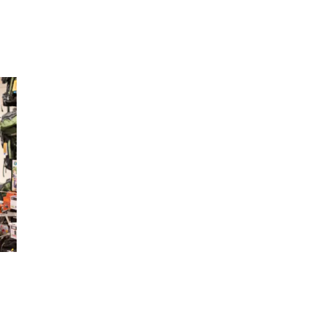
Inspirasjon
Søk
Åpningstider
Praktisk informasjon
Ledige stillinger
Magasin
Gavekort
Finn frem