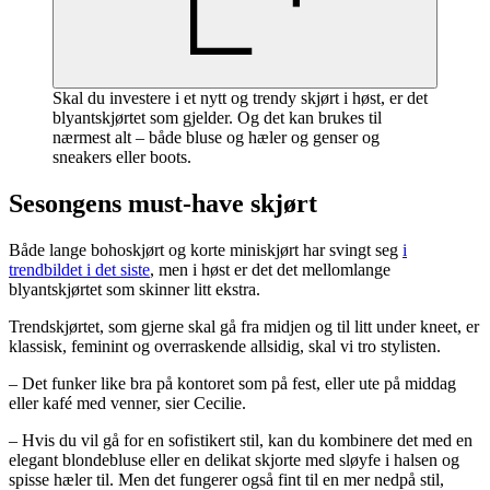
Skal du investere i et nytt og trendy skjørt i høst, er det
blyantskjørtet som gjelder. Og det kan brukes til
nærmest alt – både bluse og hæler og genser og
sneakers eller boots.
Sesongens must-have skjørt
Både lange bohoskjørt og korte miniskjørt har svingt seg
i
trendbildet i det siste
, men i høst er det det mellomlange
blyantskjørtet som skinner litt ekstra.
Trendskjørtet, som gjerne skal gå fra midjen og til litt under kneet, er
klassisk, feminint og overraskende allsidig, skal vi tro stylisten.
– Det funker like bra på kontoret som på fest, eller ute på middag
eller kafé med venner, sier Cecilie.
– Hvis du vil gå for en sofistikert stil, kan du kombinere det med en
elegant blondebluse eller en delikat skjorte med sløyfe i halsen og
spisse hæler til. Men det fungerer også fint til en mer nedpå stil,