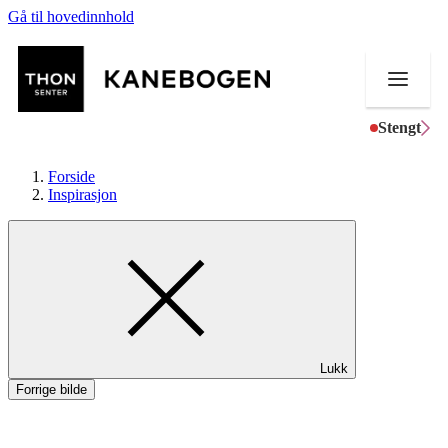
Gå til hovedinnhold
Stengt
Forside
Inspirasjon
Butikker
Mat og drikke
Helse
Lukk
Aktiviteter
Forrige bilde
Tilbud