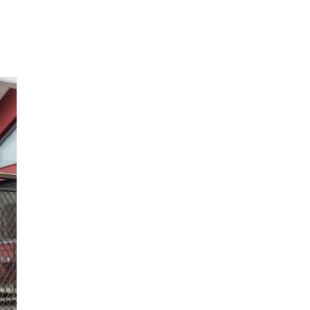
Inspirasjon
Søk
Åpningstider
Praktisk informasjon
Ledige stillinger
Magasin
Gavekort
Finn frem