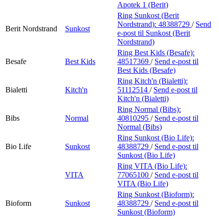
Apotek 1 (Berit)
Ring Sunkost (Berit
Nordstrand):
48388729
/
Send
Berit Nordstrand
Sunkost
e-post
til Sunkost (Berit
Nordstrand)
Ring Best Kids (Besafe):
Besafe
Best Kids
48517369
/
Send e-post
til
Best Kids (Besafe)
Ring Kitch'n (Bialetti):
Bialetti
Kitch'n
51112514
/
Send e-post
til
Kitch'n (Bialetti)
Ring Normal (Bibs):
Bibs
Normal
40810295
/
Send e-post
til
Normal (Bibs)
Ring Sunkost (Bio Life):
Bio Life
Sunkost
48388729
/
Send e-post
til
Sunkost (Bio Life)
Ring VITA (Bio Life):
VITA
77065100
/
Send e-post
til
VITA (Bio Life)
Ring Sunkost (Bioform):
Bioform
Sunkost
48388729
/
Send e-post
til
Sunkost (Bioform)