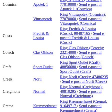
Cosmica
Apotek 1
77019000
/
Send e-post
til
Apotek 1 (Cosmica)
Ring Vitusapotek (Cosmica):
Vitusapotek
77070060
/
Send e-post
til
Vitusapotek (Cosmica)
Ring Fredrik & Louisa
Fredrik &
(Cosrx):
90487165
/
Send e-
Cosrx
Louisa
post
til Fredrik & Louisa
(Cosrx)
Ring Clas Ohlson (Cotech):
Cotech
Clas Ohlson
23214000
/
Send e-post
til
Clas Ohlson (Cotech)
Ring Sport Outlet (Craft):
Craft
Sport Outlet
48856680
/
Send e-post
til
Sport Outlet (Craft)
Ring Norli (Creek):
47486235
Creek
Norli
/
Send e-post
til Norli (Creek)
Ring Normal (Creightons):
Creightons
Normal
40810295
/
Send e-post
til
Normal (Creightons)
Ring Kremmerhuset (Crema):
Crema
Kremmerhuset
91649717
/
Send e-post
til
Kremmerhuset (Crema)