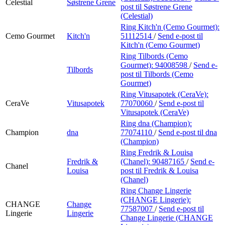
Celestial
Søstrene Grene
post
til Søstrene Grene
(Celestial)
Ring Kitch'n (Cemo Gourmet):
Cemo Gourmet
Kitch'n
51112514
/
Send e-post
til
Kitch'n (Cemo Gourmet)
Ring Tilbords (Cemo
Gourmet):
94008598
/
Send e-
Tilbords
post
til Tilbords (Cemo
Gourmet)
Ring Vitusapotek (CeraVe):
CeraVe
Vitusapotek
77070060
/
Send e-post
til
Vitusapotek (CeraVe)
Ring dna (Champion):
Champion
dna
77074110
/
Send e-post
til dna
(Champion)
Ring Fredrik & Louisa
Fredrik &
(Chanel):
90487165
/
Send e-
Chanel
Louisa
post
til Fredrik & Louisa
(Chanel)
Ring Change Lingerie
(CHANGE Lingerie):
CHANGE
Change
77587007
/
Send e-post
til
Lingerie
Lingerie
Change Lingerie (CHANGE