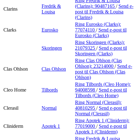
Ring Fredrik & Louisa
Fredrik &
(Clarins):
90487165
/
Send e-
Clarins
Louisa
post
til Fredrik & Louisa
(Clarins)
Ring Eurosko (Clarks):
Clarks
Eurosko
77074110
/
Send e-post
til
Eurosko (Clarks)
Ring Skoringen (Clarks):
Skoringen
21079325
/
Send e-post
til
Skoringen (Clarks)
Ring Clas Ohlson (Clas
Ohlson):
23214000
/
Send e-
Clas Ohlson
Clas Ohlson
post
til Clas Ohlson (Clas
Ohlson)
Ring Tilbords (Cleo Home):
Cleo Home
Tilbords
94008598
/
Send e-post
til
Tilbords (Cleo Home)
Ring Normal (Clerasil):
Clerasil
Normal
40810295
/
Send e-post
til
Normal (Clerasil)
Ring Apotek 1 (Cliniderm):
Cliniderm
Apotek 1
77019000
/
Send e-post
til
Apotek 1 (Cliniderm)
Ring Fredrik & Louisa