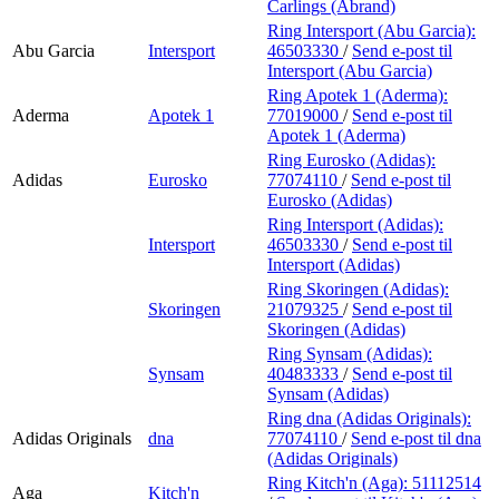
Carlings (Abrand)
Ring Intersport (Abu Garcia):
Abu Garcia
Intersport
46503330
/
Send e-post
til
Intersport (Abu Garcia)
Ring Apotek 1 (Aderma):
Aderma
Apotek 1
77019000
/
Send e-post
til
Apotek 1 (Aderma)
Ring Eurosko (Adidas):
Adidas
Eurosko
77074110
/
Send e-post
til
Eurosko (Adidas)
Ring Intersport (Adidas):
Intersport
46503330
/
Send e-post
til
Intersport (Adidas)
Ring Skoringen (Adidas):
Skoringen
21079325
/
Send e-post
til
Skoringen (Adidas)
Ring Synsam (Adidas):
Synsam
40483333
/
Send e-post
til
Synsam (Adidas)
Ring dna (Adidas Originals):
Adidas Originals
dna
77074110
/
Send e-post
til dna
(Adidas Originals)
Ring Kitch'n (Aga):
51112514
Aga
Kitch'n