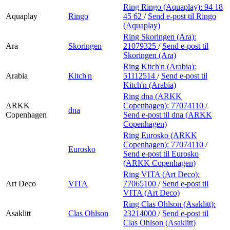
Ring Ringo (Aquaplay):
94 18
Aquaplay
Ringo
45 62
/
Send e-post
til Ringo
(Aquaplay)
Ring Skoringen (Ara):
Ara
Skoringen
21079325
/
Send e-post
til
Skoringen (Ara)
Ring Kitch'n (Arabia):
Arabia
Kitch'n
51112514
/
Send e-post
til
Kitch'n (Arabia)
Ring dna (ARKK
ARKK
Copenhagen):
77074110
/
dna
Copenhagen
Send e-post
til dna (ARKK
Copenhagen)
Ring Eurosko (ARKK
Copenhagen):
77074110
/
Eurosko
Send e-post
til Eurosko
(ARKK Copenhagen)
Ring VITA (Art Deco):
Art Deco
VITA
77065100
/
Send e-post
til
VITA (Art Deco)
Ring Clas Ohlson (Asaklitt):
Asaklitt
Clas Ohlson
23214000
/
Send e-post
til
Clas Ohlson (Asaklitt)