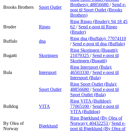
Brothers):
48856680
/
Send e-
Brooks Brothers
Sport Outlet
post
til Sport Outlet (Brooks
Brothers)
Ring Ringo (Bruder):
94 18 45
Bruder
Ringo
62
/
Send e-post
til Ringo
(Bruder)
Ring dna (Buffalo):
77074110
Buffalo
dna
/
Send e-post
til dna (Buffalo)
Ring Skoringen (Bugatti):
Bugatti
Skoringen
21079325
/
Send e-post
til
Skoringen (Bugatti)
Ring Intersport (Bula):
Bula
Intersport
46503330
/
Send e-post
til
Intersport (Bula)
Ring Sport Outlet (Bula):
Sport Outlet
48856680
/
Send e-post
til
Sport Outlet (Bula)
Ring VITA (Bulldog):
Bulldog
VITA
77065100
/
Send e-post
til
VITA (Bulldog)
Ring Bjørklund (By Olea of
By Olea of
Norway):
40432253
/
Send e-
Bjørklund
Norway
post
til Bjørklund (By Olea of