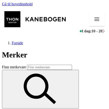
Gå til hovedinnhold
I dag:
10 - 20
Forside
Merker
Butikker
Finn merkevare
Mat og drikke
Helse
Aktiviteter
Tilbud