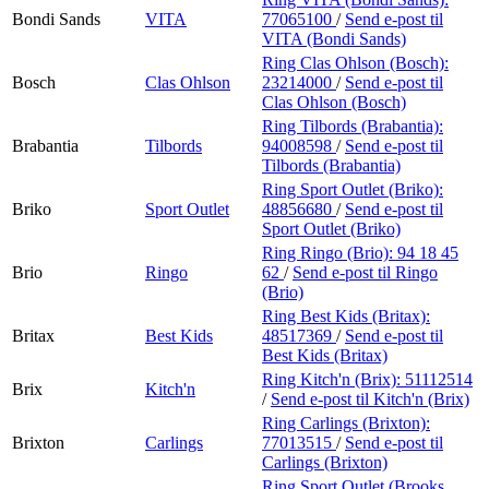
Bondi Sands
VITA
77065100
/
Send e-post
til
VITA (Bondi Sands)
Ring Clas Ohlson (Bosch):
Bosch
Clas Ohlson
23214000
/
Send e-post
til
Clas Ohlson (Bosch)
Ring Tilbords (Brabantia):
Brabantia
Tilbords
94008598
/
Send e-post
til
Tilbords (Brabantia)
Ring Sport Outlet (Briko):
Briko
Sport Outlet
48856680
/
Send e-post
til
Sport Outlet (Briko)
Ring Ringo (Brio):
94 18 45
Brio
Ringo
62
/
Send e-post
til Ringo
(Brio)
Ring Best Kids (Britax):
Britax
Best Kids
48517369
/
Send e-post
til
Best Kids (Britax)
Ring Kitch'n (Brix):
51112514
Brix
Kitch'n
/
Send e-post
til Kitch'n (Brix)
Ring Carlings (Brixton):
Brixton
Carlings
77013515
/
Send e-post
til
Carlings (Brixton)
Ring Sport Outlet (Brooks