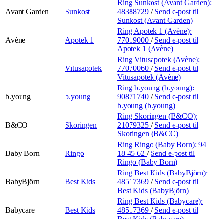
Ring Sunkost (Avant Garden):
Avant Garden
Sunkost
48388729
/
Send e-post
til
Sunkost (Avant Garden)
Ring Apotek 1 (Avène):
Avène
Apotek 1
77019000
/
Send e-post
til
Apotek 1 (Avène)
Ring Vitusapotek (Avène):
Vitusapotek
77070060
/
Send e-post
til
Vitusapotek (Avène)
Ring b.young (b.young):
b.young
b.young
90871740
/
Send e-post
til
b.young (b.young)
Ring Skoringen (B&CO):
B&CO
Skoringen
21079325
/
Send e-post
til
Skoringen (B&CO)
Ring Ringo (Baby Born):
94
Baby Born
Ringo
18 45 62
/
Send e-post
til
Ringo (Baby Born)
Ring Best Kids (BabyBjörn):
BabyBjörn
Best Kids
48517369
/
Send e-post
til
Best Kids (BabyBjörn)
Ring Best Kids (Babycare):
Babycare
Best Kids
48517369
/
Send e-post
til
Best Kids (Babycare)