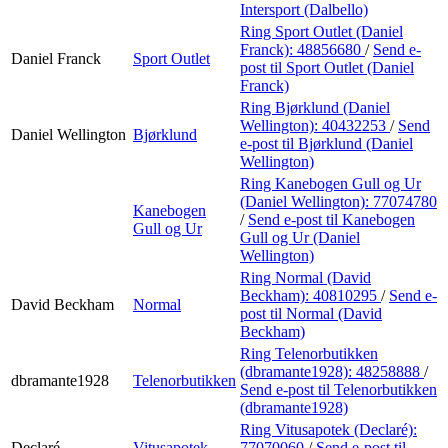
Intersport (Dalbello)
Ring Sport Outlet (Daniel
Franck):
48856680
/
Send e-
Daniel Franck
Sport Outlet
post
til Sport Outlet (Daniel
Franck)
Ring Bjørklund (Daniel
Wellington):
40432253
/
Send
Daniel Wellington
Bjørklund
e-post
til Bjørklund (Daniel
Wellington)
Ring Kanebogen Gull og Ur
(Daniel Wellington):
77074780
Kanebogen
/
Send e-post
til Kanebogen
Gull og Ur
Gull og Ur (Daniel
Wellington)
Ring Normal (David
Beckham):
40810295
/
Send e-
David Beckham
Normal
post
til Normal (David
Beckham)
Ring Telenorbutikken
(dbramante1928):
48258888
/
dbramante1928
Telenorbutikken
Send e-post
til Telenorbutikken
(dbramante1928)
Ring Vitusapotek (Declaré):
Declaré
Vitusapotek
77070060
/
Send e-post
til