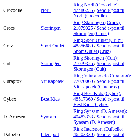
Ring Norli (Crocodile):
Crocodile
Norli
47486235
/
Send e-post
til
Norli (Crocodile)
Ring Skoringen (Crocs):
Crocs
Skoringen
21079325
/
Send e-post
til
Skoringen (Crocs)
Ring Sport Outlet (Cruz):
Cruz
Sport Outlet
48856680
/
Send e-post
til
Sport Outlet (Cruz)
Ring Skoringen (Cult):
Cult
Skoringen
21079325
/
Send e-post
til
Skoringen (Cult)
Ring Vitusapotek (Curaprox):
Curaprox
Vitusapotek
77070060
/
Send e-post
til
Vitusapotek (Curaprox)
Ring Best Kids (Cybex):
Cybex
Best Kids
48517369
/
Send e-post
til
Best Kids (Cybex)
Ring Synsam (D. Arnesen):
D. Arnesen
Synsam
40483333
/
Send e-post
til
Synsam (D. Arnesen)
Ring Intersport (Dalbello):
Dalbello
Intersport
46503330
/
Send e-post
til