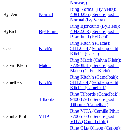
Norway)
Ring Normal (By Veira):
By Veira
Normal
40810295
/
Send e-post
til
Normal (By Veira)
Ring Bjørklund (ByBiehl):
ByBiehl
Bjørklund
40432253
/
Send e-post
til
Bjørklund (ByBiehl)
Ring Kitch'n (Cacas):
Cacas
Kitch'n
51112514
/
Send e-post
til
Kitch'n (Cacas)
Ring Match (Calvin Klein):
Calvin Klein
Match
77290831
/
Send e-post
til
Match (Calvin Klein)
Ring Kitch'n (Camelbak):
Camelbak
Kitch'n
51112514
/
Send e-post
til
Kitch'n (Camelbak)
Ring Tilbords (Camelbak):
Tilbords
94008598
/
Send e-post
til
Tilbords (Camelbak)
Ring VITA (Camilla Pihl):
Camilla Pihl
VITA
77065100
/
Send e-post
til
VITA (Camilla Pihl)
Ring Clas Ohlson (Canon):