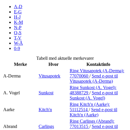
Inspirasjon
A-D
E-G
H-J
K-M
N-P
Søk
Q-S
T-V
W-Å
0-9
Åpningstider
Tabell med aktuelle merkevarer
Merke
Hvor
Kontaktinfo
Praktisk informasjon
Ring Vitusapotek (A-Derma):
A-Derma
Vitusapotek
77070060
/
Send e-post
til
Ledige stillinger
Vitusapotek (A-Derma)
Magasin
Ring Sunkost (A. Vogel):
A. Vogel
Sunkost
48388729
/
Send e-post
til
Sunkost (A. Vogel)
Gavekort
Ring Kitch'n (Aarke):
Finn frem
Aarke
Kitch'n
51112514
/
Send e-post
til
Kitch'n (Aarke)
Ring Carlings (Abrand):
Abrand
Carlings
77013515
/
Send e-post
til