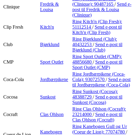
Fredrik &
(Clinique):
90487165
/
Send e-
Clinique
Louisa
post
til Fredrik & Louisa
(Clinique)
Ring Kitch'n (Clip Fresh):
Clip Fresh
Kitch'n
51112514
/
Send e-post
til
Kitch'n (Clip Fresh)
Ring Bjørklund (Club):
Club
Bjørklund
40432253
/
Send e-post
til
Bjørklund (Club)
Ring Sport Outlet (CMP):
CMP
Sport Outlet
48856680
/
Send e-post
til
Sport Outlet (CMP)
Ring Jordbærpikene (Coca-
Coca-Cola
Jordbærpikene
Cola):
93072570
/
Send e-post
til Jordbærpikene (Coca-Cola)
Ring Sunkost (Cocosa):
Cocosa
Sunkost
48388729
/
Send e-post
til
Sunkost (Cocosa)
Ring Clas Ohlson (Cocraft):
Cocraft
Clas Ohlson
23214000
/
Send e-post
til
Clas Ohlson (Cocraft)
Ring Kanebogen Gull og Ur
Kanebogen
(Coeur de Lion):
77074780
/
Coeur de Lion