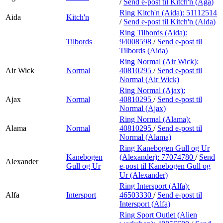
/
Send e-post
til Kitch'n (Aga)
Ring Kitch'n (Aida):
51112514
Aida
Kitch'n
/
Send e-post
til Kitch'n (Aida)
Ring Tilbords (Aida):
Tilbords
94008598
/
Send e-post
til
Tilbords (Aida)
Ring Normal (Air Wick):
Air Wick
Normal
40810295
/
Send e-post
til
Normal (Air Wick)
Ring Normal (Ajax):
Ajax
Normal
40810295
/
Send e-post
til
Normal (Ajax)
Ring Normal (Alama):
Alama
Normal
40810295
/
Send e-post
til
Normal (Alama)
Ring Kanebogen Gull og Ur
Kanebogen
(Alexander):
77074780
/
Send
Alexander
Gull og Ur
e-post
til Kanebogen Gull og
Ur (Alexander)
Ring Intersport (Alfa):
Alfa
Intersport
46503330
/
Send e-post
til
Intersport (Alfa)
Ring Sport Outlet (Alien