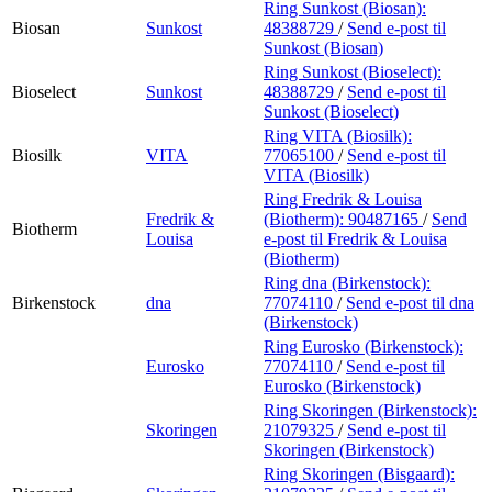
Ring Sunkost (Biosan):
Biosan
Sunkost
48388729
/
Send e-post
til
Sunkost (Biosan)
Ring Sunkost (Bioselect):
Bioselect
Sunkost
48388729
/
Send e-post
til
Sunkost (Bioselect)
Ring VITA (Biosilk):
Biosilk
VITA
77065100
/
Send e-post
til
VITA (Biosilk)
Ring Fredrik & Louisa
Fredrik &
(Biotherm):
90487165
/
Send
Biotherm
Louisa
e-post
til Fredrik & Louisa
(Biotherm)
Ring dna (Birkenstock):
Birkenstock
dna
77074110
/
Send e-post
til dna
(Birkenstock)
Ring Eurosko (Birkenstock):
Eurosko
77074110
/
Send e-post
til
Eurosko (Birkenstock)
Ring Skoringen (Birkenstock):
Skoringen
21079325
/
Send e-post
til
Skoringen (Birkenstock)
Ring Skoringen (Bisgaard):