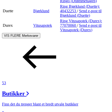
Ringo (Drømmehagen)
Ring Bjørklund (Duette):
Duette
Bjørklund
40432253
/
Send e-post
til
Bjørklund (Duette)
Ring Vitusapotek (Durex):
Durex
Vitusapotek
77070060
/
Send e-post
til
Vitusapotek (Durex)
VIS FLERE
Merkevarer
53
Butikker
Finn det du trenger blant et bredt utvalg butikker