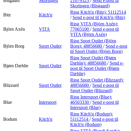
Bisgaard
Skoringen
21079325
/
Send e-post
til
Skoringen (Bisgaard)
Ring Kitch'n (Bitz):
51112514
Bitz
Kitch'n
/
Send e-post
til Kitch'n (Bitz)
Ring VITA (Björn Axén):
Björn Axén
VITA
77065100
/
Send e-post
til
VITA (Björn Axén)
Ring Sport Outlet (Björn
Björn Borg
Sport Outlet
Borg):
48856680
/
Send e-post
til Sport Outlet (Björn Borg)
Ring Sport Outlet (Bjørn
Dæhlie):
48856680
/
Send e-
Bjørn Dæhlie
Sport Outlet
post
til Sport Outlet (Bjørn
Dæhlie)
Ring Sport Outlet (Blizzard):
Blizzard
Sport Outlet
48856680
/
Send e-post
til
Sport Outlet (Blizzard)
Ring Intersport (Blue):
Blue
Intersport
46503330
/
Send e-post
til
Intersport (Blue)
Ring Kitch'n (Bodum):
Bodum
Kitch'n
51112514
/
Send e-post
til
Kitch'n (Bodum)
Ring VITA (Bondi Sands):