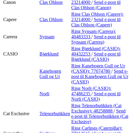
Canon
Clas Ohlson
23214000
/
Send e-post
til
Clas Ohlson (Canon)
Ring Clas Ohlson (Capere):
Capere
Clas Ohlson
23214000
/
Send e-post
til
Clas Ohlson (Capere)
Ring Synsam (Carrera):
Carrera
Synsam
40483333
/
Send e-post
til
Synsam (Carrera)
Ring Bjørklund (CASIO):
CASIO
Bjørklund
40432253
/
Send e-post
til
Bjørklund (CASIO)
Ring Kanebogen Gull og Ur
Kanebogen
(CASIO):
77074780
/
Send e-
Gull og Ur
post
til Kanebogen Gull og Ur
(CASIO)
Ring Norli (CASIO):
Norli
47486235
/
Send e-post
til
Norli (CASIO)
Ring Telenorbutikken (Cat
Exclusive):
48258888
/
Send
Cat Exclusive
Telenorbutikken
e-post
til Telenorbutikken (Cat
Exclusive)
Ring Carlings (Caterpillar):