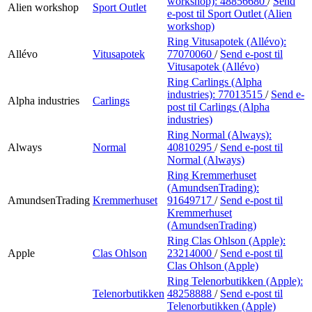
workshop):
48856680
/
Send
Alien workshop
Sport Outlet
e-post
til Sport Outlet (Alien
workshop)
Ring Vitusapotek (Allévo):
Allévo
Vitusapotek
77070060
/
Send e-post
til
Vitusapotek (Allévo)
Ring Carlings (Alpha
industries):
77013515
/
Send e-
Alpha industries
Carlings
post
til Carlings (Alpha
industries)
Ring Normal (Always):
Always
Normal
40810295
/
Send e-post
til
Normal (Always)
Ring Kremmerhuset
(AmundsenTrading):
AmundsenTrading
Kremmerhuset
91649717
/
Send e-post
til
Kremmerhuset
(AmundsenTrading)
Ring Clas Ohlson (Apple):
Apple
Clas Ohlson
23214000
/
Send e-post
til
Clas Ohlson (Apple)
Ring Telenorbutikken (Apple):
Telenorbutikken
48258888
/
Send e-post
til
Telenorbutikken (Apple)