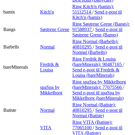
Ring Kitch'n (bamix):
bamix
Kitch'n
51112514
/
Send e-post
til
Kitch'n (bamix)
Ring Søstrene Grene (Bangs):
Bangs
Søstrene Grene
91588937
/
Send e-post
til
Søstrene Grene (Bangs)
Ring Normal (Barbells):
Barbells
Normal
40810295
/
Send e-post
til
Normal (Barbells)
Ring Fredrik & Louisa
Fredrik &
(bareMinerals):
90487165
/
bareMinerals
Louisa
Send e-post
til Fredrik &
Louisa (bareMinerals)
Ring spaSpa by Mikkelborg
spaSpa by
(bareMinerals):
77075566
/
Mikkelborg
Send e-post
til spaSpa by
Mikkelborg (bareMinerals)
Ring Normal (Batiste):
Batiste
Normal
40810295
/
Send e-post
til
Normal (Batiste)
Ring VITA (Batiste):
VITA
77065100
/
Send e-post
til
VITA (Batiste)