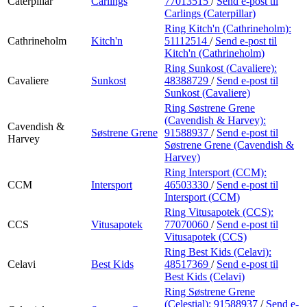
Caterpillar
Carlings
77013515
/
Send e-post
til
Carlings (Caterpillar)
Ring Kitch'n (Cathrineholm):
Cathrineholm
Kitch'n
51112514
/
Send e-post
til
Kitch'n (Cathrineholm)
Ring Sunkost (Cavaliere):
Cavaliere
Sunkost
48388729
/
Send e-post
til
Sunkost (Cavaliere)
Ring Søstrene Grene
(Cavendish & Harvey):
Cavendish &
Søstrene Grene
91588937
/
Send e-post
til
Harvey
Søstrene Grene (Cavendish &
Harvey)
Ring Intersport (CCM):
CCM
Intersport
46503330
/
Send e-post
til
Intersport (CCM)
Ring Vitusapotek (CCS):
CCS
Vitusapotek
77070060
/
Send e-post
til
Vitusapotek (CCS)
Ring Best Kids (Celavi):
Celavi
Best Kids
48517369
/
Send e-post
til
Best Kids (Celavi)
Ring Søstrene Grene
(Celestial):
91588937
/
Send e-