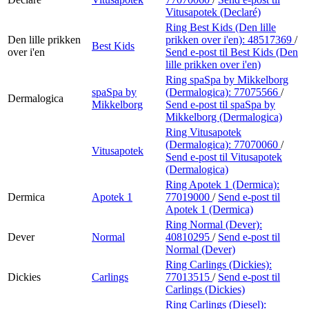
Vitusapotek (Declaré)
Ring Best Kids (Den lille
Den lille prikken
prikken over i'en):
48517369
/
Best Kids
over i'en
Send e-post
til Best Kids (Den
lille prikken over i'en)
Ring spaSpa by Mikkelborg
spaSpa by
(Dermalogica):
77075566
/
Dermalogica
Mikkelborg
Send e-post
til spaSpa by
Mikkelborg (Dermalogica)
Ring Vitusapotek
(Dermalogica):
77070060
/
Vitusapotek
Send e-post
til Vitusapotek
(Dermalogica)
Ring Apotek 1 (Dermica):
Dermica
Apotek 1
77019000
/
Send e-post
til
Apotek 1 (Dermica)
Ring Normal (Dever):
Dever
Normal
40810295
/
Send e-post
til
Normal (Dever)
Ring Carlings (Dickies):
Dickies
Carlings
77013515
/
Send e-post
til
Carlings (Dickies)
Ring Carlings (Diesel):