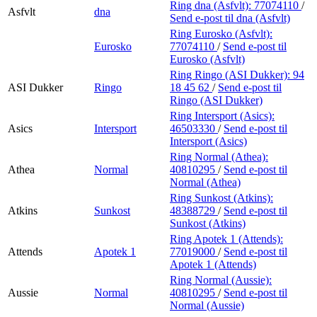
Ring dna (Asfvlt):
77074110
/
Asfvlt
dna
Send e-post
til dna (Asfvlt)
Ring Eurosko (Asfvlt):
Eurosko
77074110
/
Send e-post
til
Eurosko (Asfvlt)
Ring Ringo (ASI Dukker):
94
ASI Dukker
Ringo
18 45 62
/
Send e-post
til
Ringo (ASI Dukker)
Ring Intersport (Asics):
Asics
Intersport
46503330
/
Send e-post
til
Intersport (Asics)
Ring Normal (Athea):
Athea
Normal
40810295
/
Send e-post
til
Normal (Athea)
Ring Sunkost (Atkins):
Atkins
Sunkost
48388729
/
Send e-post
til
Sunkost (Atkins)
Ring Apotek 1 (Attends):
Attends
Apotek 1
77019000
/
Send e-post
til
Apotek 1 (Attends)
Ring Normal (Aussie):
Aussie
Normal
40810295
/
Send e-post
til
Normal (Aussie)