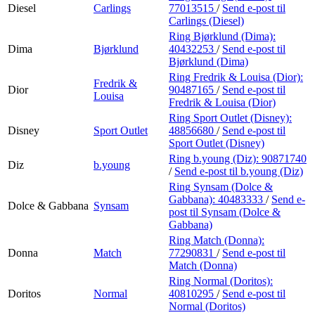
Diesel
Carlings
77013515
/
Send e-post
til
Carlings (Diesel)
Ring Bjørklund (Dima):
Dima
Bjørklund
40432253
/
Send e-post
til
Bjørklund (Dima)
Ring Fredrik & Louisa (Dior):
Fredrik &
Dior
90487165
/
Send e-post
til
Louisa
Fredrik & Louisa (Dior)
Ring Sport Outlet (Disney):
Disney
Sport Outlet
48856680
/
Send e-post
til
Sport Outlet (Disney)
Ring b.young (Diz):
90871740
Diz
b.young
/
Send e-post
til b.young (Diz)
Ring Synsam (Dolce &
Gabbana):
40483333
/
Send e-
Dolce & Gabbana
Synsam
post
til Synsam (Dolce &
Gabbana)
Ring Match (Donna):
Donna
Match
77290831
/
Send e-post
til
Match (Donna)
Ring Normal (Doritos):
Doritos
Normal
40810295
/
Send e-post
til
Normal (Doritos)