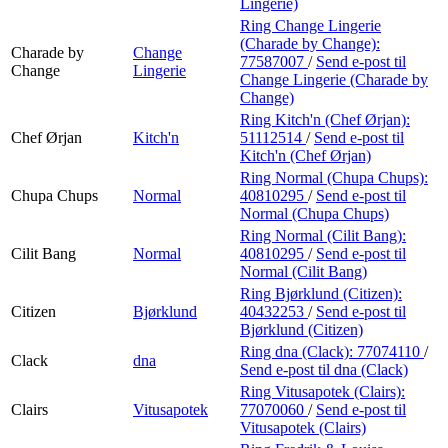
Lingerie)
Ring Change Lingerie
(Charade by Change):
Charade by
Change
77587007
/
Send e-post
til
Change
Lingerie
Change Lingerie (Charade by
Change)
Ring Kitch'n (Chef Ørjan):
Chef Ørjan
Kitch'n
51112514
/
Send e-post
til
Kitch'n (Chef Ørjan)
Ring Normal (Chupa Chups):
Chupa Chups
Normal
40810295
/
Send e-post
til
Normal (Chupa Chups)
Ring Normal (Cilit Bang):
Cilit Bang
Normal
40810295
/
Send e-post
til
Normal (Cilit Bang)
Ring Bjørklund (Citizen):
Citizen
Bjørklund
40432253
/
Send e-post
til
Bjørklund (Citizen)
Ring dna (Clack):
77074110
/
Clack
dna
Send e-post
til dna (Clack)
Ring Vitusapotek (Clairs):
Clairs
Vitusapotek
77070060
/
Send e-post
til
Vitusapotek (Clairs)