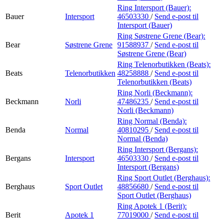
Ring Intersport (Bauer):
Bauer
Intersport
46503330
/
Send e-post
til
Intersport (Bauer)
Ring Søstrene Grene (Bear):
Bear
Søstrene Grene
91588937
/
Send e-post
til
Søstrene Grene (Bear)
Ring Telenorbutikken (Beats):
Beats
Telenorbutikken
48258888
/
Send e-post
til
Telenorbutikken (Beats)
Ring Norli (Beckmann):
Beckmann
Norli
47486235
/
Send e-post
til
Norli (Beckmann)
Ring Normal (Benda):
Benda
Normal
40810295
/
Send e-post
til
Normal (Benda)
Ring Intersport (Bergans):
Bergans
Intersport
46503330
/
Send e-post
til
Intersport (Bergans)
Ring Sport Outlet (Berghaus):
Berghaus
Sport Outlet
48856680
/
Send e-post
til
Sport Outlet (Berghaus)
Ring Apotek 1 (Berit):
Berit
Apotek 1
77019000
/
Send e-post
til