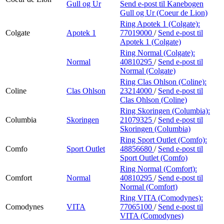
Gull og Ur
Send e-post
til Kanebogen
Gull og Ur (Coeur de Lion)
Ring Apotek 1 (Colgate):
Colgate
Apotek 1
77019000
/
Send e-post
til
Apotek 1 (Colgate)
Ring Normal (Colgate):
Normal
40810295
/
Send e-post
til
Normal (Colgate)
Ring Clas Ohlson (Coline):
Coline
Clas Ohlson
23214000
/
Send e-post
til
Clas Ohlson (Coline)
Ring Skoringen (Columbia):
Columbia
Skoringen
21079325
/
Send e-post
til
Skoringen (Columbia)
Ring Sport Outlet (Comfo):
Comfo
Sport Outlet
48856680
/
Send e-post
til
Sport Outlet (Comfo)
Ring Normal (Comfort):
Comfort
Normal
40810295
/
Send e-post
til
Normal (Comfort)
Ring VITA (Comodynes):
Comodynes
VITA
77065100
/
Send e-post
til
VITA (Comodynes)