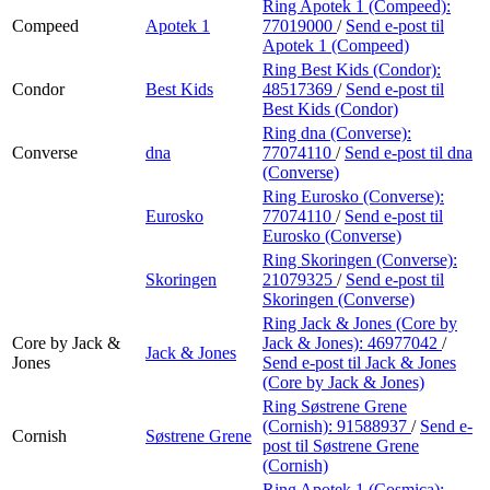
Ring Apotek 1 (Compeed):
Compeed
Apotek 1
77019000
/
Send e-post
til
Apotek 1 (Compeed)
Ring Best Kids (Condor):
Condor
Best Kids
48517369
/
Send e-post
til
Best Kids (Condor)
Ring dna (Converse):
Converse
dna
77074110
/
Send e-post
til dna
(Converse)
Ring Eurosko (Converse):
Eurosko
77074110
/
Send e-post
til
Eurosko (Converse)
Ring Skoringen (Converse):
Skoringen
21079325
/
Send e-post
til
Skoringen (Converse)
Ring Jack & Jones (Core by
Core by Jack &
Jack & Jones):
46977042
/
Jack & Jones
Jones
Send e-post
til Jack & Jones
(Core by Jack & Jones)
Ring Søstrene Grene
(Cornish):
91588937
/
Send e-
Cornish
Søstrene Grene
post
til Søstrene Grene
(Cornish)
Ring Apotek 1 (Cosmica):