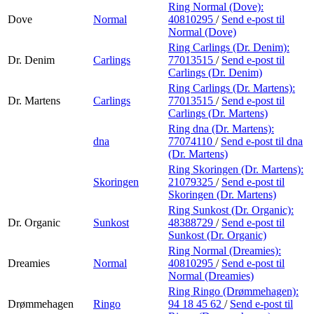
Ring Normal (Dove):
Dove
Normal
40810295
/
Send e-post
til
Normal (Dove)
Ring Carlings (Dr. Denim):
Dr. Denim
Carlings
77013515
/
Send e-post
til
Carlings (Dr. Denim)
Ring Carlings (Dr. Martens):
Dr. Martens
Carlings
77013515
/
Send e-post
til
Carlings (Dr. Martens)
Ring dna (Dr. Martens):
dna
77074110
/
Send e-post
til dna
(Dr. Martens)
Ring Skoringen (Dr. Martens):
Skoringen
21079325
/
Send e-post
til
Skoringen (Dr. Martens)
Ring Sunkost (Dr. Organic):
Dr. Organic
Sunkost
48388729
/
Send e-post
til
Sunkost (Dr. Organic)
Ring Normal (Dreamies):
Dreamies
Normal
40810295
/
Send e-post
til
Normal (Dreamies)
Ring Ringo (Drømmehagen):
Drømmehagen
Ringo
94 18 45 62
/
Send e-post
til