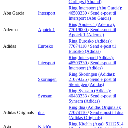
Carlings (Abrand)
Ring Intersport (Abu Garcia):
Abu Garcia
Intersport
46503330
/
Send e-post
til
Intersport (Abu Garcia)
Ring Apotek 1 (Aderma):
Aderma
Apotek 1
77019000
/
Send e-post
til
Apotek 1 (Aderma)
Ring Eurosko (Adidas):
Adidas
Eurosko
77074110
/
Send e-post
til
Eurosko (Adidas)
Ring Intersport (Adidas):
Intersport
46503330
/
Send e-post
til
Intersport (Adidas)
Ring Skoringen (Adidas):
Skoringen
21079325
/
Send e-post
til
Skoringen (Adidas)
Ring Synsam (Adidas):
Synsam
40483333
/
Send e-post
til
Synsam (Adidas)
Ring dna (Adidas Originals):
Adidas Originals
dna
77074110
/
Send e-post
til dna
(Adidas Originals)
Ring Kitch'n (Aga):
51112514
Aga
Kitch'n