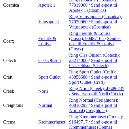
Cosmica
Apotek 1
77019000
/
Send e-post
til
Apotek 1 (Cosmica)
Ring Vitusapotek (Cosmica):
Vitusapotek
77070060
/
Send e-post
til
Vitusapotek (Cosmica)
Ring Fredrik & Louisa
Fredrik &
(Cosrx):
90487165
/
Send e-
Cosrx
Louisa
post
til Fredrik & Louisa
(Cosrx)
Ring Clas Ohlson (Cotech):
Cotech
Clas Ohlson
23214000
/
Send e-post
til
Clas Ohlson (Cotech)
Ring Sport Outlet (Craft):
Craft
Sport Outlet
48856680
/
Send e-post
til
Sport Outlet (Craft)
Ring Norli (Creek):
47486235
Creek
Norli
/
Send e-post
til Norli (Creek)
Ring Normal (Creightons):
Creightons
Normal
40810295
/
Send e-post
til
Normal (Creightons)
Ring Kremmerhuset (Crema):
Crema
Kremmerhuset
91649717
/
Send e-post
til
Kremmerhuset (Crema)