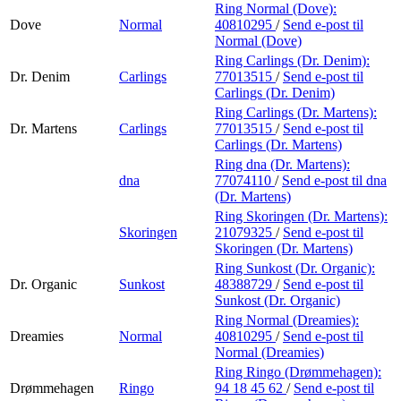
Ring Normal (Dove):
Dove
Normal
40810295
/
Send e-post
til
Normal (Dove)
Ring Carlings (Dr. Denim):
Dr. Denim
Carlings
77013515
/
Send e-post
til
Carlings (Dr. Denim)
Ring Carlings (Dr. Martens):
Dr. Martens
Carlings
77013515
/
Send e-post
til
Carlings (Dr. Martens)
Ring dna (Dr. Martens):
dna
77074110
/
Send e-post
til dna
(Dr. Martens)
Ring Skoringen (Dr. Martens):
Skoringen
21079325
/
Send e-post
til
Skoringen (Dr. Martens)
Ring Sunkost (Dr. Organic):
Dr. Organic
Sunkost
48388729
/
Send e-post
til
Sunkost (Dr. Organic)
Ring Normal (Dreamies):
Dreamies
Normal
40810295
/
Send e-post
til
Normal (Dreamies)
Ring Ringo (Drømmehagen):
Drømmehagen
Ringo
94 18 45 62
/
Send e-post
til