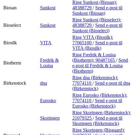
Ring Sunkost (Biosan):
Biosan
Sunkost
48388729
/
Send e-post
til
Sunkost (Biosan)
Ring Sunkost (Bioselect):
Bioselect
Sunkost
48388729
/
Send e-post
til
Sunkost (Bioselect)
Ring VITA (Biosilk):
Biosilk
VITA
77065100
/
Send e-post
til
VITA (Biosilk)
Ring Fredrik & Louisa
Fredrik &
(Biotherm):
90487165
/
Send
Biotherm
Louisa
e-post
til Fredrik & Louisa
(Biotherm)
Ring dna (Birkenstock):
Birkenstock
dna
77074110
/
Send e-post
til dna
(Birkenstock)
Ring Eurosko (Birkenstock):
Eurosko
77074110
/
Send e-post
til
Eurosko (Birkenstock)
Ring Skoringen (Birkenstock):
Skoringen
21079325
/
Send e-post
til
Skoringen (Birkenstock)
Ring Skoringen (Bisgaard):