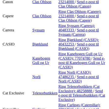
Canon
Clas Ohlson
23214000
/
Send e-post
til
Clas Ohlson (Canon)
Ring Clas Ohlson (Capere):
Capere
Clas Ohlson
23214000
/
Send e-post
til
Clas Ohlson (Capere)
Ring Synsam (Carrera):
Carrera
Synsam
40483333
/
Send e-post
til
Synsam (Carrera)
Ring Bjørklund (CASIO):
CASIO
Bjørklund
40432253
/
Send e-post
til
Bjørklund (CASIO)
Ring Kanebogen Gull og Ur
Kanebogen
(CASIO):
77074780
/
Send e-
Gull og Ur
post
til Kanebogen Gull og Ur
(CASIO)
Ring Norli (CASIO):
Norli
47486235
/
Send e-post
til
Norli (CASIO)
Ring Telenorbutikken (Cat
Exclusive):
48258888
/
Send
Cat Exclusive
Telenorbutikken
e-post
til Telenorbutikken (Cat
Exclusive)
Ring Carlings (Caterpillar):