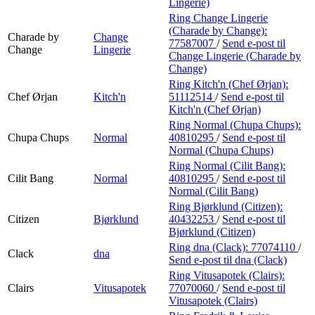
Lingerie)
Ring Change Lingerie
(Charade by Change):
Charade by
Change
77587007
/
Send e-post
til
Change
Lingerie
Change Lingerie (Charade by
Change)
Ring Kitch'n (Chef Ørjan):
Chef Ørjan
Kitch'n
51112514
/
Send e-post
til
Kitch'n (Chef Ørjan)
Ring Normal (Chupa Chups):
Chupa Chups
Normal
40810295
/
Send e-post
til
Normal (Chupa Chups)
Ring Normal (Cilit Bang):
Cilit Bang
Normal
40810295
/
Send e-post
til
Normal (Cilit Bang)
Ring Bjørklund (Citizen):
Citizen
Bjørklund
40432253
/
Send e-post
til
Bjørklund (Citizen)
Ring dna (Clack):
77074110
/
Clack
dna
Send e-post
til dna (Clack)
Ring Vitusapotek (Clairs):
Clairs
Vitusapotek
77070060
/
Send e-post
til
Vitusapotek (Clairs)