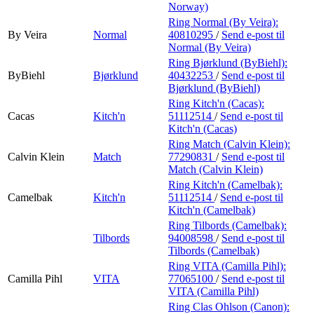
Norway)
Ring Normal (By Veira):
By Veira
Normal
40810295
/
Send e-post
til
Normal (By Veira)
Ring Bjørklund (ByBiehl):
ByBiehl
Bjørklund
40432253
/
Send e-post
til
Bjørklund (ByBiehl)
Ring Kitch'n (Cacas):
Cacas
Kitch'n
51112514
/
Send e-post
til
Kitch'n (Cacas)
Ring Match (Calvin Klein):
Calvin Klein
Match
77290831
/
Send e-post
til
Match (Calvin Klein)
Ring Kitch'n (Camelbak):
Camelbak
Kitch'n
51112514
/
Send e-post
til
Kitch'n (Camelbak)
Ring Tilbords (Camelbak):
Tilbords
94008598
/
Send e-post
til
Tilbords (Camelbak)
Ring VITA (Camilla Pihl):
Camilla Pihl
VITA
77065100
/
Send e-post
til
VITA (Camilla Pihl)
Ring Clas Ohlson (Canon):