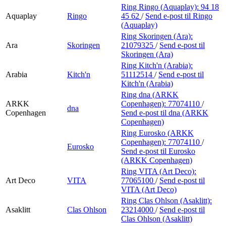
Ring Ringo (Aquaplay):
94 18
Aquaplay
Ringo
45 62
/
Send e-post
til Ringo
(Aquaplay)
Ring Skoringen (Ara):
Ara
Skoringen
21079325
/
Send e-post
til
Skoringen (Ara)
Ring Kitch'n (Arabia):
Arabia
Kitch'n
51112514
/
Send e-post
til
Kitch'n (Arabia)
Ring dna (ARKK
ARKK
Copenhagen):
77074110
/
dna
Copenhagen
Send e-post
til dna (ARKK
Copenhagen)
Ring Eurosko (ARKK
Copenhagen):
77074110
/
Eurosko
Send e-post
til Eurosko
(ARKK Copenhagen)
Ring VITA (Art Deco):
Art Deco
VITA
77065100
/
Send e-post
til
VITA (Art Deco)
Ring Clas Ohlson (Asaklitt):
Asaklitt
Clas Ohlson
23214000
/
Send e-post
til
Clas Ohlson (Asaklitt)