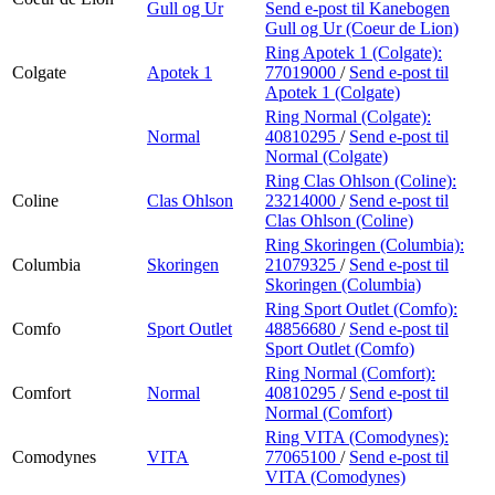
Gull og Ur
Send e-post
til Kanebogen
Gull og Ur (Coeur de Lion)
Ring Apotek 1 (Colgate):
Colgate
Apotek 1
77019000
/
Send e-post
til
Apotek 1 (Colgate)
Ring Normal (Colgate):
Normal
40810295
/
Send e-post
til
Normal (Colgate)
Ring Clas Ohlson (Coline):
Coline
Clas Ohlson
23214000
/
Send e-post
til
Clas Ohlson (Coline)
Ring Skoringen (Columbia):
Columbia
Skoringen
21079325
/
Send e-post
til
Skoringen (Columbia)
Ring Sport Outlet (Comfo):
Comfo
Sport Outlet
48856680
/
Send e-post
til
Sport Outlet (Comfo)
Ring Normal (Comfort):
Comfort
Normal
40810295
/
Send e-post
til
Normal (Comfort)
Ring VITA (Comodynes):
Comodynes
VITA
77065100
/
Send e-post
til
VITA (Comodynes)