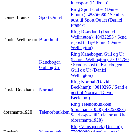
Intersport (Dalbello)
Ring Sport Outlet (Daniel
Franck):
48856680
/
Send e-
Daniel Franck
Sport Outlet
post
til Sport Outlet (Daniel
Franck)
Ring Bjørklund (Daniel
Wellington):
40432253
/
Send
Daniel Wellington
Bjørklund
e-post
til Bjørklund (Daniel
Wellington)
Ring Kanebogen Gull og Ur
(Daniel Wellington):
77074780
Kanebogen
/
Send e-post
til Kanebogen
Gull og Ur
Gull og Ur (Daniel
Wellington)
Ring Normal (David
Beckham):
40810295
/
Send e-
David Beckham
Normal
post
til Normal (David
Beckham)
Ring Telenorbutikken
(dbramante1928):
48258888
/
dbramante1928
Telenorbutikken
Send e-post
til Telenorbutikken
(dbramante1928)
Ring Vitusapotek (Declaré):
Declaré
Vitusapotek
77070060
/
Send e-post
til