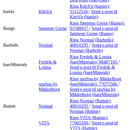
Ring Kitch'n (bamix):
bamix
Kitch'n
51112514
/
Send e-post
til
Kitch'n (bamix)
Ring Søstrene Grene (Bangs):
Bangs
Søstrene Grene
91588937
/
Send e-post
til
Søstrene Grene (Bangs)
Ring Normal (Barbells):
Barbells
Normal
40810295
/
Send e-post
til
Normal (Barbells)
Ring Fredrik & Louisa
Fredrik &
(bareMinerals):
90487165
/
bareMinerals
Louisa
Send e-post
til Fredrik &
Louisa (bareMinerals)
Ring spaSpa by Mikkelborg
spaSpa by
(bareMinerals):
77075566
/
Mikkelborg
Send e-post
til spaSpa by
Mikkelborg (bareMinerals)
Ring Normal (Batiste):
Batiste
Normal
40810295
/
Send e-post
til
Normal (Batiste)
Ring VITA (Batiste):
VITA
77065100
/
Send e-post
til
VITA (Batiste)