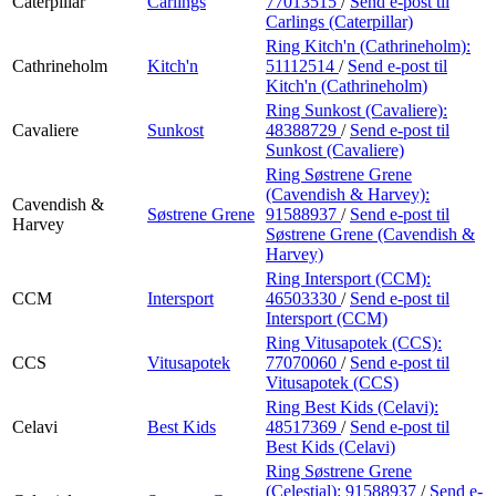
Caterpillar
Carlings
77013515
/
Send e-post
til
Carlings (Caterpillar)
Ring Kitch'n (Cathrineholm):
Cathrineholm
Kitch'n
51112514
/
Send e-post
til
Kitch'n (Cathrineholm)
Ring Sunkost (Cavaliere):
Cavaliere
Sunkost
48388729
/
Send e-post
til
Sunkost (Cavaliere)
Ring Søstrene Grene
(Cavendish & Harvey):
Cavendish &
Søstrene Grene
91588937
/
Send e-post
til
Harvey
Søstrene Grene (Cavendish &
Harvey)
Ring Intersport (CCM):
CCM
Intersport
46503330
/
Send e-post
til
Intersport (CCM)
Ring Vitusapotek (CCS):
CCS
Vitusapotek
77070060
/
Send e-post
til
Vitusapotek (CCS)
Ring Best Kids (Celavi):
Celavi
Best Kids
48517369
/
Send e-post
til
Best Kids (Celavi)
Ring Søstrene Grene
(Celestial):
91588937
/
Send e-