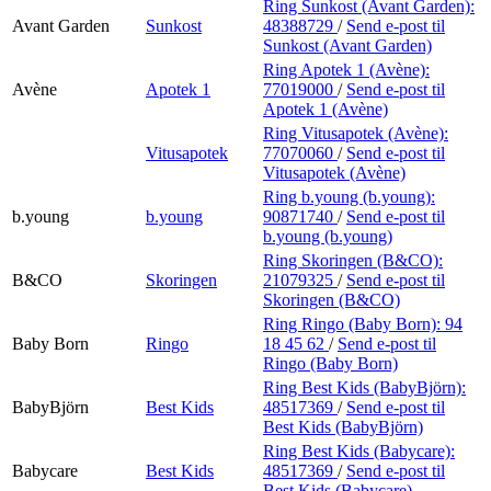
Ring Sunkost (Avant Garden):
Avant Garden
Sunkost
48388729
/
Send e-post
til
Sunkost (Avant Garden)
Ring Apotek 1 (Avène):
Avène
Apotek 1
77019000
/
Send e-post
til
Apotek 1 (Avène)
Ring Vitusapotek (Avène):
Vitusapotek
77070060
/
Send e-post
til
Vitusapotek (Avène)
Ring b.young (b.young):
b.young
b.young
90871740
/
Send e-post
til
b.young (b.young)
Ring Skoringen (B&CO):
B&CO
Skoringen
21079325
/
Send e-post
til
Skoringen (B&CO)
Ring Ringo (Baby Born):
94
Baby Born
Ringo
18 45 62
/
Send e-post
til
Ringo (Baby Born)
Ring Best Kids (BabyBjörn):
BabyBjörn
Best Kids
48517369
/
Send e-post
til
Best Kids (BabyBjörn)
Ring Best Kids (Babycare):
Babycare
Best Kids
48517369
/
Send e-post
til
Best Kids (Babycare)