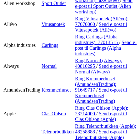
workshop):
48856680
/
Send
Alien workshop
Sport Outlet
e-post
til Sport Outlet (Alien
workshop)
Ring Vitusapotek (Allévo):
Allévo
Vitusapotek
77070060
/
Send e-post
til
Vitusapotek (Allévo)
Ring Carlings (Alpha
industries):
77013515
/
Send e-
Alpha industries
Carlings
post
til Carlings (Alpha
industries)
Ring Normal (Always):
Always
Normal
40810295
/
Send e-post
til
Normal (Always)
Ring Kremmerhuset
(AmundsenTrading):
AmundsenTrading
Kremmerhuset
91649717
/
Send e-post
til
Kremmerhuset
(AmundsenTrading)
Ring Clas Ohlson (Apple):
Apple
Clas Ohlson
23214000
/
Send e-post
til
Clas Ohlson (Apple)
Ring Telenorbutikken (Apple):
Telenorbutikken
48258888
/
Send e-post
til
Telenorbutikken (Apple)