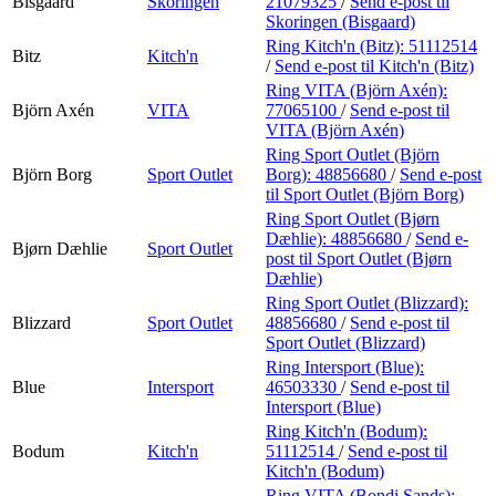
Bisgaard
Skoringen
21079325
/
Send e-post
til
Skoringen (Bisgaard)
Ring Kitch'n (Bitz):
51112514
Bitz
Kitch'n
/
Send e-post
til Kitch'n (Bitz)
Ring VITA (Björn Axén):
Björn Axén
VITA
77065100
/
Send e-post
til
VITA (Björn Axén)
Ring Sport Outlet (Björn
Björn Borg
Sport Outlet
Borg):
48856680
/
Send e-post
til Sport Outlet (Björn Borg)
Ring Sport Outlet (Bjørn
Dæhlie):
48856680
/
Send e-
Bjørn Dæhlie
Sport Outlet
post
til Sport Outlet (Bjørn
Dæhlie)
Ring Sport Outlet (Blizzard):
Blizzard
Sport Outlet
48856680
/
Send e-post
til
Sport Outlet (Blizzard)
Ring Intersport (Blue):
Blue
Intersport
46503330
/
Send e-post
til
Intersport (Blue)
Ring Kitch'n (Bodum):
Bodum
Kitch'n
51112514
/
Send e-post
til
Kitch'n (Bodum)
Ring VITA (Bondi Sands):