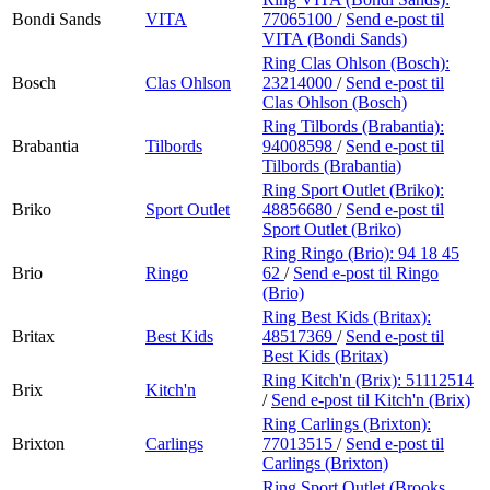
Bondi Sands
VITA
77065100
/
Send e-post
til
VITA (Bondi Sands)
Ring Clas Ohlson (Bosch):
Bosch
Clas Ohlson
23214000
/
Send e-post
til
Clas Ohlson (Bosch)
Ring Tilbords (Brabantia):
Brabantia
Tilbords
94008598
/
Send e-post
til
Tilbords (Brabantia)
Ring Sport Outlet (Briko):
Briko
Sport Outlet
48856680
/
Send e-post
til
Sport Outlet (Briko)
Ring Ringo (Brio):
94 18 45
Brio
Ringo
62
/
Send e-post
til Ringo
(Brio)
Ring Best Kids (Britax):
Britax
Best Kids
48517369
/
Send e-post
til
Best Kids (Britax)
Ring Kitch'n (Brix):
51112514
Brix
Kitch'n
/
Send e-post
til Kitch'n (Brix)
Ring Carlings (Brixton):
Brixton
Carlings
77013515
/
Send e-post
til
Carlings (Brixton)
Ring Sport Outlet (Brooks