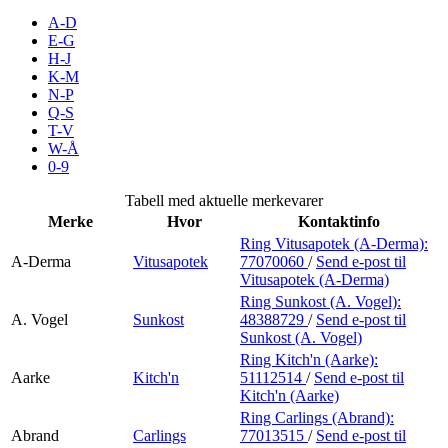
Inspirasjon
A-D
E-G
H-J
K-M
N-P
Søk
Q-S
T-V
W-Å
0-9
Åpningstider
Tabell med aktuelle merkevarer
Merke
Hvor
Kontaktinfo
Praktisk informasjon
Ring Vitusapotek (A-Derma):
A-Derma
Vitusapotek
77070060
/
Send e-post
til
Ledige stillinger
Vitusapotek (A-Derma)
Magasin
Ring Sunkost (A. Vogel):
A. Vogel
Sunkost
48388729
/
Send e-post
til
Sunkost (A. Vogel)
Gavekort
Ring Kitch'n (Aarke):
Finn frem
Aarke
Kitch'n
51112514
/
Send e-post
til
Kitch'n (Aarke)
Ring Carlings (Abrand):
Abrand
Carlings
77013515
/
Send e-post
til