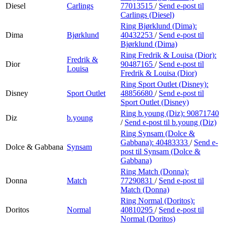
Diesel
Carlings
77013515
/
Send e-post
til
Carlings (Diesel)
Ring Bjørklund (Dima):
Dima
Bjørklund
40432253
/
Send e-post
til
Bjørklund (Dima)
Ring Fredrik & Louisa (Dior):
Fredrik &
Dior
90487165
/
Send e-post
til
Louisa
Fredrik & Louisa (Dior)
Ring Sport Outlet (Disney):
Disney
Sport Outlet
48856680
/
Send e-post
til
Sport Outlet (Disney)
Ring b.young (Diz):
90871740
Diz
b.young
/
Send e-post
til b.young (Diz)
Ring Synsam (Dolce &
Gabbana):
40483333
/
Send e-
Dolce & Gabbana
Synsam
post
til Synsam (Dolce &
Gabbana)
Ring Match (Donna):
Donna
Match
77290831
/
Send e-post
til
Match (Donna)
Ring Normal (Doritos):
Doritos
Normal
40810295
/
Send e-post
til
Normal (Doritos)