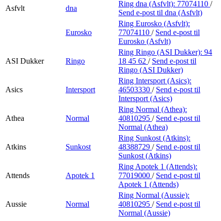
Ring dna (Asfvlt):
77074110
/
Asfvlt
dna
Send e-post
til dna (Asfvlt)
Ring Eurosko (Asfvlt):
Eurosko
77074110
/
Send e-post
til
Eurosko (Asfvlt)
Ring Ringo (ASI Dukker):
94
ASI Dukker
Ringo
18 45 62
/
Send e-post
til
Ringo (ASI Dukker)
Ring Intersport (Asics):
Asics
Intersport
46503330
/
Send e-post
til
Intersport (Asics)
Ring Normal (Athea):
Athea
Normal
40810295
/
Send e-post
til
Normal (Athea)
Ring Sunkost (Atkins):
Atkins
Sunkost
48388729
/
Send e-post
til
Sunkost (Atkins)
Ring Apotek 1 (Attends):
Attends
Apotek 1
77019000
/
Send e-post
til
Apotek 1 (Attends)
Ring Normal (Aussie):
Aussie
Normal
40810295
/
Send e-post
til
Normal (Aussie)