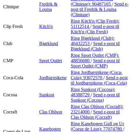
Fredrik &
(Clinique):
90487165
/
Send e-
Clinique
Louisa
post
til Fredrik & Louisa
(Clinique)
Ring Kitch'n (Clip Fresh):
Clip Fresh
Kitch'n
51112514
/
Send e-post
til
Kitch'n (Clip Fresh)
Ring Bjørklund (Club):
Club
Bjørklund
40432253
/
Send e-post
til
Bjørklund (Club)
Ring Sport Outlet (CMP):
CMP
Sport Outlet
48856680
/
Send e-post
til
Sport Outlet (CMP)
Ring Jordbærpikene (Coca-
Coca-Cola
Jordbærpikene
Cola):
93072570
/
Send e-post
til Jordbærpikene (Coca-Cola)
Ring Sunkost (Cocosa):
Cocosa
Sunkost
48388729
/
Send e-post
til
Sunkost (Cocosa)
Ring Clas Ohlson (Cocraft):
Cocraft
Clas Ohlson
23214000
/
Send e-post
til
Clas Ohlson (Cocraft)
Ring Kanebogen Gull og Ur
Kanebogen
(Coeur de Lion):
77074780
/
Coeur de Lion