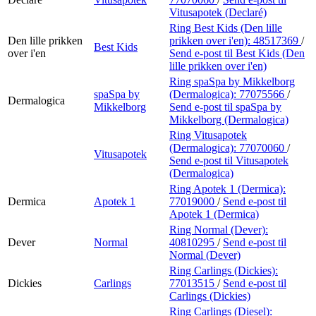
Vitusapotek (Declaré)
Ring Best Kids (Den lille
Den lille prikken
prikken over i'en):
48517369
/
Best Kids
over i'en
Send e-post
til Best Kids (Den
lille prikken over i'en)
Ring spaSpa by Mikkelborg
spaSpa by
(Dermalogica):
77075566
/
Dermalogica
Mikkelborg
Send e-post
til spaSpa by
Mikkelborg (Dermalogica)
Ring Vitusapotek
(Dermalogica):
77070060
/
Vitusapotek
Send e-post
til Vitusapotek
(Dermalogica)
Ring Apotek 1 (Dermica):
Dermica
Apotek 1
77019000
/
Send e-post
til
Apotek 1 (Dermica)
Ring Normal (Dever):
Dever
Normal
40810295
/
Send e-post
til
Normal (Dever)
Ring Carlings (Dickies):
Dickies
Carlings
77013515
/
Send e-post
til
Carlings (Dickies)
Ring Carlings (Diesel):