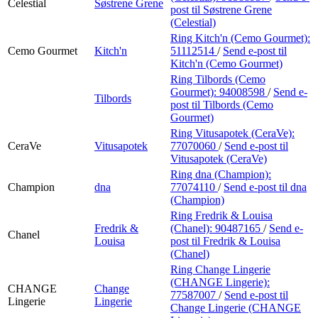
Celestial
Søstrene Grene
post
til Søstrene Grene
(Celestial)
Ring Kitch'n (Cemo Gourmet):
Cemo Gourmet
Kitch'n
51112514
/
Send e-post
til
Kitch'n (Cemo Gourmet)
Ring Tilbords (Cemo
Gourmet):
94008598
/
Send e-
Tilbords
post
til Tilbords (Cemo
Gourmet)
Ring Vitusapotek (CeraVe):
CeraVe
Vitusapotek
77070060
/
Send e-post
til
Vitusapotek (CeraVe)
Ring dna (Champion):
Champion
dna
77074110
/
Send e-post
til dna
(Champion)
Ring Fredrik & Louisa
Fredrik &
(Chanel):
90487165
/
Send e-
Chanel
Louisa
post
til Fredrik & Louisa
(Chanel)
Ring Change Lingerie
(CHANGE Lingerie):
CHANGE
Change
77587007
/
Send e-post
til
Lingerie
Lingerie
Change Lingerie (CHANGE