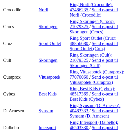
Ring Norli (Crocodile):
Crocodile
Norli
47486235
/
Send e-post
til
Norli (Crocodile)
Ring Skoringen (Crocs):
Crocs
Skoringen
21079325
/
Send e-post
til
Skoringen (Crocs)
Ring Sport Outlet (Cruz):
Cruz
Sport Outlet
48856680
/
Send e-post
til
Sport Outlet (Cruz)
Ring Skoringen (Cult):
Cult
Skoringen
21079325
/
Send e-post
til
Skoringen (Cult)
Ring Vitusapotek (Curaprox):
Curaprox
Vitusapotek
77070060
/
Send e-post
til
Vitusapotek (Curaprox)
Ring Best Kids (Cybex):
Cybex
Best Kids
48517369
/
Send e-post
til
Best Kids (Cybex)
Ring Synsam (D. Arnesen):
D. Arnesen
Synsam
40483333
/
Send e-post
til
Synsam (D. Arnesen)
Ring Intersport (Dalbello):
Dalbello
Intersport
46503330
/
Send e-post
til