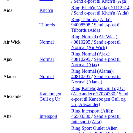
/
Send e-post
til Kitch'n (Aga)
Ring Kitch'n (Aida):
51112514
Aida
Kitch'n
/
Send e-post
til Kitch'n (Aida)
Ring Tilbords (Aida):
Tilbords
94008598
/
Send e-post
til
Tilbords (Aida)
Ring Normal (Air Wick):
Air Wick
Normal
40810295
/
Send e-post
til
Normal (Air Wick)
Ring Normal (Ajax):
Ajax
Normal
40810295
/
Send e-post
til
Normal (Ajax)
Ring Normal (Alama):
Alama
Normal
40810295
/
Send e-post
til
Normal (Alama)
Ring Kanebogen Gull og Ur
Kanebogen
(Alexander):
77074780
/
Send
Alexander
Gull og Ur
e-post
til Kanebogen Gull og
Ur (Alexander)
Ring Intersport (Alfa):
Alfa
Intersport
46503330
/
Send e-post
til
Intersport (Alfa)
Ring Sport Outlet (Alien