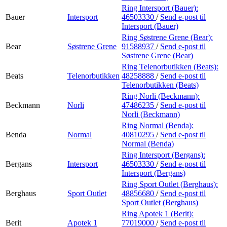
Ring Intersport (Bauer):
Bauer
Intersport
46503330
/
Send e-post
til
Intersport (Bauer)
Ring Søstrene Grene (Bear):
Bear
Søstrene Grene
91588937
/
Send e-post
til
Søstrene Grene (Bear)
Ring Telenorbutikken (Beats):
Beats
Telenorbutikken
48258888
/
Send e-post
til
Telenorbutikken (Beats)
Ring Norli (Beckmann):
Beckmann
Norli
47486235
/
Send e-post
til
Norli (Beckmann)
Ring Normal (Benda):
Benda
Normal
40810295
/
Send e-post
til
Normal (Benda)
Ring Intersport (Bergans):
Bergans
Intersport
46503330
/
Send e-post
til
Intersport (Bergans)
Ring Sport Outlet (Berghaus):
Berghaus
Sport Outlet
48856680
/
Send e-post
til
Sport Outlet (Berghaus)
Ring Apotek 1 (Berit):
Berit
Apotek 1
77019000
/
Send e-post
til