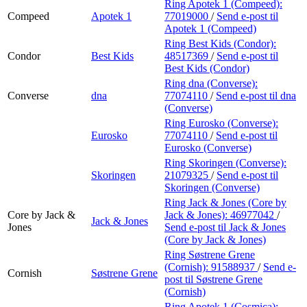
Ring Apotek 1 (Compeed):
Compeed
Apotek 1
77019000
/
Send e-post
til
Apotek 1 (Compeed)
Ring Best Kids (Condor):
Condor
Best Kids
48517369
/
Send e-post
til
Best Kids (Condor)
Ring dna (Converse):
Converse
dna
77074110
/
Send e-post
til dna
(Converse)
Ring Eurosko (Converse):
Eurosko
77074110
/
Send e-post
til
Eurosko (Converse)
Ring Skoringen (Converse):
Skoringen
21079325
/
Send e-post
til
Skoringen (Converse)
Ring Jack & Jones (Core by
Core by Jack &
Jack & Jones):
46977042
/
Jack & Jones
Jones
Send e-post
til Jack & Jones
(Core by Jack & Jones)
Ring Søstrene Grene
(Cornish):
91588937
/
Send e-
Cornish
Søstrene Grene
post
til Søstrene Grene
(Cornish)
Ring Apotek 1 (Cosmica):