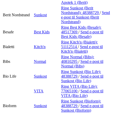
Apotek 1 (Berit)
Ring Sunkost (Berit
Nordstrand):
48388729
/
Send
Berit Nordstrand
Sunkost
e-post
til Sunkost (Berit
Nordstrand)
Ring Best Kids (Besafe):
Besafe
Best Kids
48517369
/
Send e-post
til
Best Kids (Besafe)
Ring Kitch'n (Bialetti):
Bialetti
Kitch'n
51112514
/
Send e-post
til
Kitch'n (Bialetti)
Ring Normal (Bibs):
Bibs
Normal
40810295
/
Send e-post
til
Normal (Bibs)
Ring Sunkost (Bio Life):
Bio Life
Sunkost
48388729
/
Send e-post
til
Sunkost (Bio Life)
Ring VITA (Bio Life):
VITA
77065100
/
Send e-post
til
VITA (Bio Life)
Ring Sunkost (Bioform):
Bioform
Sunkost
48388729
/
Send e-post
til
Sunkost (Bioform)