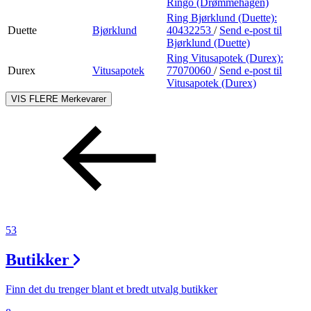
Ringo (Drømmehagen)
Ring Bjørklund (Duette):
Duette
Bjørklund
40432253
/
Send e-post
til
Bjørklund (Duette)
Ring Vitusapotek (Durex):
Durex
Vitusapotek
77070060
/
Send e-post
til
Vitusapotek (Durex)
VIS FLERE
Merkevarer
53
Butikker
Finn det du trenger blant et bredt utvalg butikker