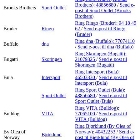
Brothers):
48856680
/
Send e-
Brooks Brothers
Sport Outlet
post
til Sport Outlet (Brooks
Brothers)
Ring Ringo (Bruder):
94 18 45
Bruder
Ringo
62
/
Send e-post
til Ringo
(Bruder)
Ring dna (Buffalo):
77074110
Buffalo
dna
/
Send e-post
til dna (Buffalo)
Ring Skoringen (Bugatti):
Bugatti
Skoringen
21079325
/
Send e-post
til
Skoringen (Bugatti)
Ring Intersport (Bula):
Bula
Intersport
46503330
/
Send e-post
til
Intersport (Bula)
Ring Sport Outlet (Bula):
Sport Outlet
48856680
/
Send e-post
til
Sport Outlet (Bula)
Ring VITA (Bulldog):
Bulldog
VITA
77065100
/
Send e-post
til
VITA (Bulldog)
Ring Bjørklund (By Olea of
By Olea of
Norway):
40432253
/
Send e-
Bjørklund
Norway
post
til Bjørklund (By Olea of