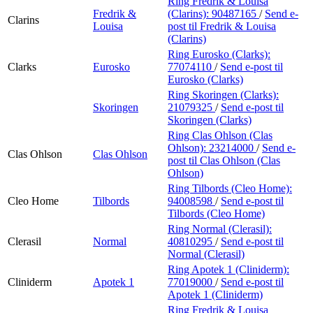
Ring Fredrik & Louisa
Fredrik &
(Clarins):
90487165
/
Send e-
Clarins
Louisa
post
til Fredrik & Louisa
(Clarins)
Ring Eurosko (Clarks):
Clarks
Eurosko
77074110
/
Send e-post
til
Eurosko (Clarks)
Ring Skoringen (Clarks):
Skoringen
21079325
/
Send e-post
til
Skoringen (Clarks)
Ring Clas Ohlson (Clas
Ohlson):
23214000
/
Send e-
Clas Ohlson
Clas Ohlson
post
til Clas Ohlson (Clas
Ohlson)
Ring Tilbords (Cleo Home):
Cleo Home
Tilbords
94008598
/
Send e-post
til
Tilbords (Cleo Home)
Ring Normal (Clerasil):
Clerasil
Normal
40810295
/
Send e-post
til
Normal (Clerasil)
Ring Apotek 1 (Cliniderm):
Cliniderm
Apotek 1
77019000
/
Send e-post
til
Apotek 1 (Cliniderm)
Ring Fredrik & Louisa