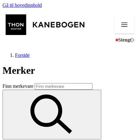
Gå til hovedinnhold
Stengt
Forside
Merker
Butikker
Finn merkevare
Mat og drikke
Helse
Aktiviteter
Tilbud