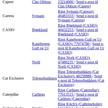
Capere
Clas Ohlson
23214000
/
Send e-post
til
Clas Ohlson (Capere)
Ring Synsam (Carrera):
Carrera
Synsam
40483333
/
Send e-post
til
Synsam (Carrera)
Ring Bjørklund (CASIO):
CASIO
Bjørklund
40432253
/
Send e-post
til
Bjørklund (CASIO)
Ring Kanebogen Gull og Ur
Kanebogen
(CASIO):
77074780
/
Send e-
Gull og Ur
post
til Kanebogen Gull og Ur
(CASIO)
Ring Norli (CASIO):
Norli
47486235
/
Send e-post
til
Norli (CASIO)
Ring Telenorbutikken (Cat
Exclusive):
48258888
/
Send
Cat Exclusive
Telenorbutikken
e-post
til Telenorbutikken (Cat
Exclusive)
Ring Carlings (Caterpillar):
Caterpillar
Carlings
77013515
/
Send e-post
til
Carlings (Caterpillar)
Ring Kitch'n (Cathrineholm):