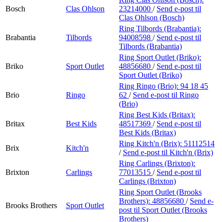
Bosch
Clas Ohlson
23214000
/
Send e-post
til
Clas Ohlson (Bosch)
Ring Tilbords (Brabantia):
Brabantia
Tilbords
94008598
/
Send e-post
til
Tilbords (Brabantia)
Ring Sport Outlet (Briko):
Briko
Sport Outlet
48856680
/
Send e-post
til
Sport Outlet (Briko)
Ring Ringo (Brio):
94 18 45
Brio
Ringo
62
/
Send e-post
til Ringo
(Brio)
Ring Best Kids (Britax):
Britax
Best Kids
48517369
/
Send e-post
til
Best Kids (Britax)
Ring Kitch'n (Brix):
51112514
Brix
Kitch'n
/
Send e-post
til Kitch'n (Brix)
Ring Carlings (Brixton):
Brixton
Carlings
77013515
/
Send e-post
til
Carlings (Brixton)
Ring Sport Outlet (Brooks
Brothers):
48856680
/
Send e-
Brooks Brothers
Sport Outlet
post
til Sport Outlet (Brooks
Brothers)