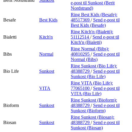
Berit Nordstrand
Sunkost
e-post
til Sunkost (Berit
Nordstrand)
Ring Best Kids (Besafe):
Besafe
Best Kids
48517369
/
Send e-post
til
Best Kids (Besafe)
Ring Kitch'n (Bialetti):
Bialetti
Kitch'n
51112514
/
Send e-post
til
Kitch'n (Bialetti)
Ring Normal (Bibs):
Bibs
Normal
40810295
/
Send e-post
til
Normal (Bibs)
Ring Sunkost (Bio Life):
Bio Life
Sunkost
48388729
/
Send e-post
til
Sunkost (Bio Life)
Ring VITA (Bio Life):
VITA
77065100
/
Send e-post
til
VITA (Bio Life)
Ring Sunkost (Bioform):
Bioform
Sunkost
48388729
/
Send e-post
til
Sunkost (Bioform)
Ring Sunkost (Biosan):
Biosan
Sunkost
48388729
/
Send e-post
til
Sunkost (Biosan)