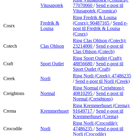
Vitusapotek
77070060
/
Send e-post
til
Vitusapotek (Cosmica)
Ring Fredrik & Louisa
Fredrik &
(Cosrx):
90487165
/
Send e-
Cosrx
Louisa
post
til Fredrik & Louisa
(Cosrx)
Ring Clas Ohlson (Cotech):
Cotech
Clas Ohlson
23214000
/
Send e-post
til
Clas Ohlson (Cotech)
Ring Sport Outlet (Craft):
Craft
Sport Outlet
48856680
/
Send e-post
til
Sport Outlet (Craft)
Ring Norli (Creek):
47486235
Creek
Norli
/
Send e-post
til Norli (Creek)
Ring Normal (Creightons):
Creightons
Normal
40810295
/
Send e-post
til
Normal (Creightons)
Ring Kremmerhuset (Crema):
Crema
Kremmerhuset
91649717
/
Send e-post
til
Kremmerhuset (Crema)
Ring Norli (Crocodile):
Crocodile
Norli
47486235
/
Send e-post
til
Norli (Crocodile)