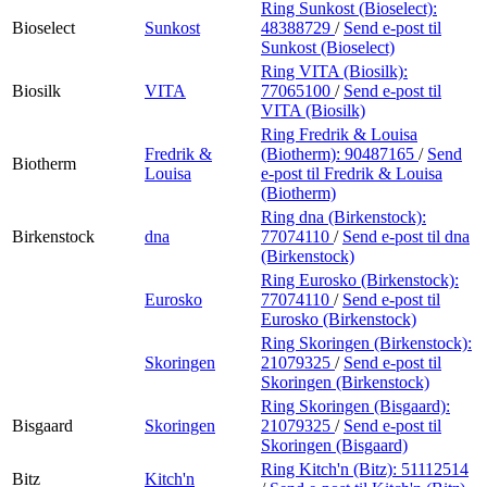
Ring Sunkost (Bioselect):
Bioselect
Sunkost
48388729
/
Send e-post
til
Sunkost (Bioselect)
Ring VITA (Biosilk):
Biosilk
VITA
77065100
/
Send e-post
til
VITA (Biosilk)
Ring Fredrik & Louisa
Fredrik &
(Biotherm):
90487165
/
Send
Biotherm
Louisa
e-post
til Fredrik & Louisa
(Biotherm)
Ring dna (Birkenstock):
Birkenstock
dna
77074110
/
Send e-post
til dna
(Birkenstock)
Ring Eurosko (Birkenstock):
Eurosko
77074110
/
Send e-post
til
Eurosko (Birkenstock)
Ring Skoringen (Birkenstock):
Skoringen
21079325
/
Send e-post
til
Skoringen (Birkenstock)
Ring Skoringen (Bisgaard):
Bisgaard
Skoringen
21079325
/
Send e-post
til
Skoringen (Bisgaard)
Ring Kitch'n (Bitz):
51112514
Bitz
Kitch'n