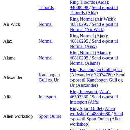
Ring Tilbords (Aida):
Tilbords
94008598
/
Send e-post
til
Tilbords (Aida)
Ring Normal (Air Wick):
Air Wick
Normal
40810295
/
Send e-post
til
Normal (Air Wick)
Ring Normal (Ajax):
Ajax
Normal
40810295
/
Send e-post
til
Normal (Ajax)
Ring Normal (Alama):
Alama
Normal
40810295
/
Send e-post
til
Normal (Alama)
Ring Kanebogen Gull og Ur
Kanebogen
(Alexander):
77074780
/
Send
Alexander
Gull og Ur
e-post
til Kanebogen Gull og
Ur (Alexander)
Ring Intersport (Alfa):
Alfa
Intersport
46503330
/
Send e-post
til
Intersport (Alfa)
Ring Sport Outlet (Alien
workshop):
48856680
/
Send
Alien workshop
Sport Outlet
e-post
til Sport Outlet (Alien
workshop)