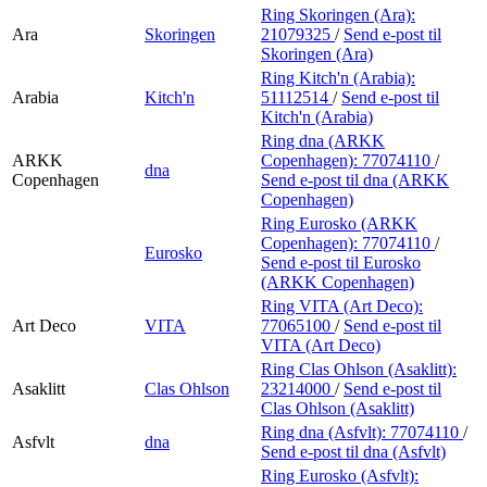
Ring Skoringen (Ara):
Ara
Skoringen
21079325
/
Send e-post
til
Skoringen (Ara)
Ring Kitch'n (Arabia):
Arabia
Kitch'n
51112514
/
Send e-post
til
Kitch'n (Arabia)
Ring dna (ARKK
ARKK
Copenhagen):
77074110
/
dna
Copenhagen
Send e-post
til dna (ARKK
Copenhagen)
Ring Eurosko (ARKK
Copenhagen):
77074110
/
Eurosko
Send e-post
til Eurosko
(ARKK Copenhagen)
Ring VITA (Art Deco):
Art Deco
VITA
77065100
/
Send e-post
til
VITA (Art Deco)
Ring Clas Ohlson (Asaklitt):
Asaklitt
Clas Ohlson
23214000
/
Send e-post
til
Clas Ohlson (Asaklitt)
Ring dna (Asfvlt):
77074110
/
Asfvlt
dna
Send e-post
til dna (Asfvlt)
Ring Eurosko (Asfvlt):