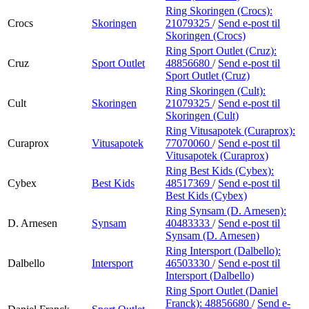
Ring Skoringen (Crocs):
Crocs
Skoringen
21079325
/
Send e-post
til
Skoringen (Crocs)
Ring Sport Outlet (Cruz):
Cruz
Sport Outlet
48856680
/
Send e-post
til
Sport Outlet (Cruz)
Ring Skoringen (Cult):
Cult
Skoringen
21079325
/
Send e-post
til
Skoringen (Cult)
Ring Vitusapotek (Curaprox):
Curaprox
Vitusapotek
77070060
/
Send e-post
til
Vitusapotek (Curaprox)
Ring Best Kids (Cybex):
Cybex
Best Kids
48517369
/
Send e-post
til
Best Kids (Cybex)
Ring Synsam (D. Arnesen):
D. Arnesen
Synsam
40483333
/
Send e-post
til
Synsam (D. Arnesen)
Ring Intersport (Dalbello):
Dalbello
Intersport
46503330
/
Send e-post
til
Intersport (Dalbello)
Ring Sport Outlet (Daniel
Franck):
48856680
/
Send e-