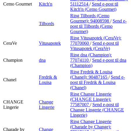
Cemo Gourmet
Kitch'n
51112514
/
Send e-post
til
Kitch'n (Cemo Gourmet)
Ring Tilbords (Cemo
Gourmet):
94008598
/
Send e-
Tilbords
post
til Tilbords (Cemo
Gourmet)
Ring Vitusapotek (CeraVe):
CeraVe
Vitusapotek
77070060
/
Send e-post
til
Vitusapotek (CeraVe)
Ring dna (Champion):
Champion
dna
77074110
/
Send e-post
til dna
(Champion)
Ring Fredrik & Louisa
Fredrik &
(Chanel):
90487165
/
Send e-
Chanel
Louisa
post
til Fredrik & Louisa
(Chanel)
Ring Change Lingerie
(CHANGE Lingerie):
CHANGE
Change
77587007
/
Send e-post
til
Lingerie
Lingerie
Change Lingerie (CHANGE
Lingerie)
Ring Change Lingerie
(Charade by Change):
Charade by
Change