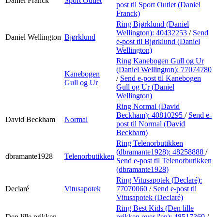
Daniel Franck
Sport Outlet
post
til Sport Outlet (Daniel
Franck)
Ring Bjørklund (Daniel
Wellington):
40432253
/
Send
Daniel Wellington
Bjørklund
e-post
til Bjørklund (Daniel
Wellington)
Ring Kanebogen Gull og Ur
(Daniel Wellington):
77074780
Kanebogen
/
Send e-post
til Kanebogen
Gull og Ur
Gull og Ur (Daniel
Wellington)
Ring Normal (David
Beckham):
40810295
/
Send e-
David Beckham
Normal
post
til Normal (David
Beckham)
Ring Telenorbutikken
(dbramante1928):
48258888
/
dbramante1928
Telenorbutikken
Send e-post
til Telenorbutikken
(dbramante1928)
Ring Vitusapotek (Declaré):
Declaré
Vitusapotek
77070060
/
Send e-post
til
Vitusapotek (Declaré)
Ring Best Kids (Den lille
Den lille prikken
prikken over i'en):
48517369
/