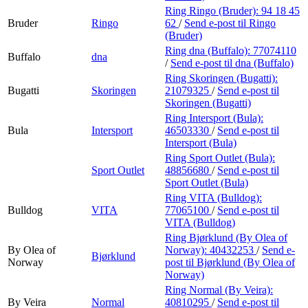
Ring Ringo (Bruder):
94 18 45
Bruder
Ringo
62
/
Send e-post
til Ringo
(Bruder)
Ring dna (Buffalo):
77074110
Buffalo
dna
/
Send e-post
til dna (Buffalo)
Ring Skoringen (Bugatti):
Bugatti
Skoringen
21079325
/
Send e-post
til
Skoringen (Bugatti)
Ring Intersport (Bula):
Bula
Intersport
46503330
/
Send e-post
til
Intersport (Bula)
Ring Sport Outlet (Bula):
Sport Outlet
48856680
/
Send e-post
til
Sport Outlet (Bula)
Ring VITA (Bulldog):
Bulldog
VITA
77065100
/
Send e-post
til
VITA (Bulldog)
Ring Bjørklund (By Olea of
By Olea of
Norway):
40432253
/
Send e-
Bjørklund
Norway
post
til Bjørklund (By Olea of
Norway)
Ring Normal (By Veira):
By Veira
Normal
40810295
/
Send e-post
til