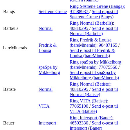
Ring Søstrene Grene (Bangs):
Bangs
Søstrene Grene
91588937
/
Send e-post
til
Søstrene Grene (Bangs)
Ring Normal (Barbells):
Barbells
Normal
40810295
/
Send e-post
til
Normal (Barbells)
Ring Fredrik & Louisa
Fredrik &
(bareMinerals):
90487165
/
bareMinerals
Louisa
Send e-post
til Fredrik &
Louisa (bareMinerals)
Ring spaSpa by Mikkelborg
spaSpa by
(bareMinerals):
77075566
/
Mikkelborg
Send e-post
til spaSpa by
Mikkelborg (bareMinerals)
Ring Normal (Batiste):
Batiste
Normal
40810295
/
Send e-post
til
Normal (Batiste)
Ring VITA (Batiste):
VITA
77065100
/
Send e-post
til
VITA (Batiste)
Ring Intersport (Bauer):
Bauer
Intersport
46503330
/
Send e-post
til
Intersport (Bauer)