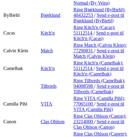
Normal (By Veira)
Ring Bjørklund (ByBiehl):
ByBiehl
Bjørklund
40432253
/
Send e-post
til
Bjørklund (ByBiehl)
Ring Kitch'n (Cacas):
Cacas
Kitch'n
51112514
/
Send e-post
til
Kitch'n (Cacas)
Ring Match (Calvin Klein):
Calvin Klein
Match
77290831
/
Send e-post
til
Match (Calvin Klein)
Ring Kitch'n (Camelbak):
Camelbak
Kitch'n
51112514
/
Send e-post
til
Kitch'n (Camelbak)
Ring Tilbords (Camelbak):
Tilbords
94008598
/
Send e-post
til
Tilbords (Camelbak)
Ring VITA (Camilla Pihl):
Camilla Pihl
VITA
77065100
/
Send e-post
til
VITA (Camilla Pihl)
Ring Clas Ohlson (Canon):
Canon
Clas Ohlson
23214000
/
Send e-post
til
Clas Ohlson (Canon)
Ring Clas Ohlson (Capere):