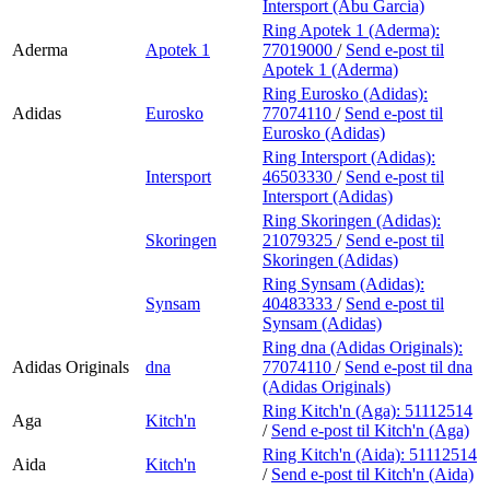
Intersport (Abu Garcia)
Ring Apotek 1 (Aderma):
Aderma
Apotek 1
77019000
/
Send e-post
til
Apotek 1 (Aderma)
Ring Eurosko (Adidas):
Adidas
Eurosko
77074110
/
Send e-post
til
Eurosko (Adidas)
Ring Intersport (Adidas):
Intersport
46503330
/
Send e-post
til
Intersport (Adidas)
Ring Skoringen (Adidas):
Skoringen
21079325
/
Send e-post
til
Skoringen (Adidas)
Ring Synsam (Adidas):
Synsam
40483333
/
Send e-post
til
Synsam (Adidas)
Ring dna (Adidas Originals):
Adidas Originals
dna
77074110
/
Send e-post
til dna
(Adidas Originals)
Ring Kitch'n (Aga):
51112514
Aga
Kitch'n
/
Send e-post
til Kitch'n (Aga)
Ring Kitch'n (Aida):
51112514
Aida
Kitch'n
/
Send e-post
til Kitch'n (Aida)