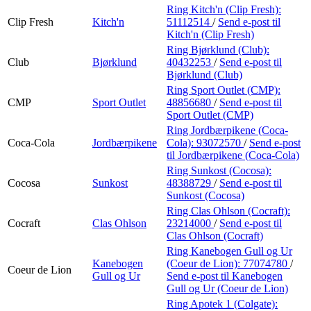
Ring Kitch'n (Clip Fresh):
Clip Fresh
Kitch'n
51112514
/
Send e-post
til
Kitch'n (Clip Fresh)
Ring Bjørklund (Club):
Club
Bjørklund
40432253
/
Send e-post
til
Bjørklund (Club)
Ring Sport Outlet (CMP):
CMP
Sport Outlet
48856680
/
Send e-post
til
Sport Outlet (CMP)
Ring Jordbærpikene (Coca-
Coca-Cola
Jordbærpikene
Cola):
93072570
/
Send e-post
til Jordbærpikene (Coca-Cola)
Ring Sunkost (Cocosa):
Cocosa
Sunkost
48388729
/
Send e-post
til
Sunkost (Cocosa)
Ring Clas Ohlson (Cocraft):
Cocraft
Clas Ohlson
23214000
/
Send e-post
til
Clas Ohlson (Cocraft)
Ring Kanebogen Gull og Ur
Kanebogen
(Coeur de Lion):
77074780
/
Coeur de Lion
Gull og Ur
Send e-post
til Kanebogen
Gull og Ur (Coeur de Lion)
Ring Apotek 1 (Colgate):