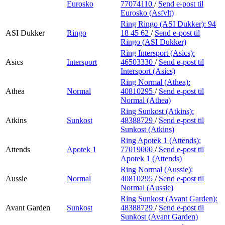
Eurosko
77074110
/
Send e-post
til
Eurosko (Asfvlt)
Ring Ringo (ASI Dukker):
94
ASI Dukker
Ringo
18 45 62
/
Send e-post
til
Ringo (ASI Dukker)
Ring Intersport (Asics):
Asics
Intersport
46503330
/
Send e-post
til
Intersport (Asics)
Ring Normal (Athea):
Athea
Normal
40810295
/
Send e-post
til
Normal (Athea)
Ring Sunkost (Atkins):
Atkins
Sunkost
48388729
/
Send e-post
til
Sunkost (Atkins)
Ring Apotek 1 (Attends):
Attends
Apotek 1
77019000
/
Send e-post
til
Apotek 1 (Attends)
Ring Normal (Aussie):
Aussie
Normal
40810295
/
Send e-post
til
Normal (Aussie)
Ring Sunkost (Avant Garden):
Avant Garden
Sunkost
48388729
/
Send e-post
til
Sunkost (Avant Garden)