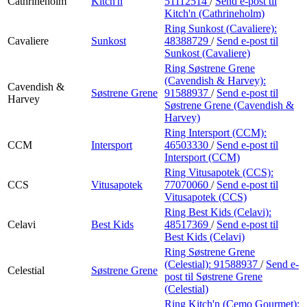
Cathrineholm
Kitch'n
51112514
/
Send e-post
til
Kitch'n (Cathrineholm)
Ring Sunkost (Cavaliere):
Cavaliere
Sunkost
48388729
/
Send e-post
til
Sunkost (Cavaliere)
Ring Søstrene Grene
(Cavendish & Harvey):
Cavendish &
Søstrene Grene
91588937
/
Send e-post
til
Harvey
Søstrene Grene (Cavendish &
Harvey)
Ring Intersport (CCM):
CCM
Intersport
46503330
/
Send e-post
til
Intersport (CCM)
Ring Vitusapotek (CCS):
CCS
Vitusapotek
77070060
/
Send e-post
til
Vitusapotek (CCS)
Ring Best Kids (Celavi):
Celavi
Best Kids
48517369
/
Send e-post
til
Best Kids (Celavi)
Ring Søstrene Grene
(Celestial):
91588937
/
Send e-
Celestial
Søstrene Grene
post
til Søstrene Grene
(Celestial)
Ring Kitch'n (Cemo Gourmet):