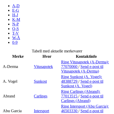
Inspirasjon
A-D
E-G
H-J
K-M
N-P
Søk
Q-S
T-V
W-Å
0-9
Åpningstider
Tabell med aktuelle merkevarer
Merke
Hvor
Kontaktinfo
Praktisk informasjon
Ring Vitusapotek (A-Derma):
A-Derma
Vitusapotek
77070060
/
Send e-post
til
Ledige stillinger
Vitusapotek (A-Derma)
Magasin
Ring Sunkost (A. Vogel):
A. Vogel
Sunkost
48388729
/
Send e-post
til
Sunkost (A. Vogel)
Gavekort
Ring Carlings (Abrand):
Finn frem
Abrand
Carlings
77013515
/
Send e-post
til
Carlings (Abrand)
Ring Intersport (Abu Garcia):
Abu Garcia
Intersport
46503330
/
Send e-post
til