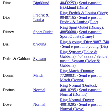
Dima
Bjørklund
40432253
/
Send e-post
til
Bjørklund (Dima)
Ring Fredrik & Louisa (Dior):
Fredrik &
Dior
90487165
/
Send e-post
til
Louisa
Fredrik & Louisa (Dior)
Ring Sport Outlet (Disney):
Disney
Sport Outlet
48856680
/
Send e-post
til
Sport Outlet (Disney)
Ring b.young (Diz):
90871740
Diz
b.young
/
Send e-post
til b.young (Diz)
Ring Synsam (Dolce &
Gabbana):
40483333
/
Send e-
Dolce & Gabbana
Synsam
post
til Synsam (Dolce &
Gabbana)
Ring Match (Donna):
Donna
Match
77290831
/
Send e-post
til
Match (Donna)
Ring Normal (Doritos):
Doritos
Normal
40810295
/
Send e-post
til
Normal (Doritos)
Ring Normal (Dove):
Dove
Normal
40810295
/
Send e-post
til
Normal (Dove)