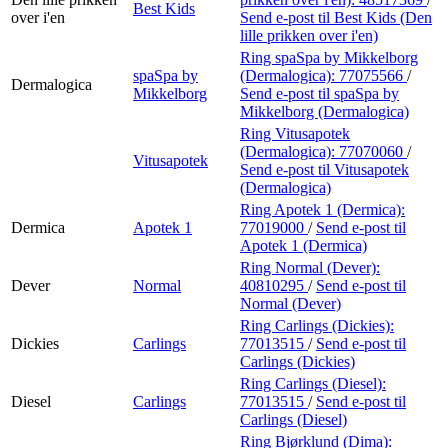
Best Kids
over i'en
Send e-post
til Best Kids (Den
lille prikken over i'en)
Ring spaSpa by Mikkelborg
spaSpa by
(Dermalogica):
77075566
/
Dermalogica
Mikkelborg
Send e-post
til spaSpa by
Mikkelborg (Dermalogica)
Ring Vitusapotek
(Dermalogica):
77070060
/
Vitusapotek
Send e-post
til Vitusapotek
(Dermalogica)
Ring Apotek 1 (Dermica):
Dermica
Apotek 1
77019000
/
Send e-post
til
Apotek 1 (Dermica)
Ring Normal (Dever):
Dever
Normal
40810295
/
Send e-post
til
Normal (Dever)
Ring Carlings (Dickies):
Dickies
Carlings
77013515
/
Send e-post
til
Carlings (Dickies)
Ring Carlings (Diesel):
Diesel
Carlings
77013515
/
Send e-post
til
Carlings (Diesel)
Ring Bjørklund (Dima):