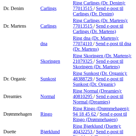
Ring Carlings (Dr. Denim):
Dr. Denim
Carlings
77013515
/
Send e-post
til
Carlings (Dr. Denim)
Ring Carlings (Dr. Martens):
Dr. Martens
Carlings
77013515
/
Send e-post
til
Carlings (Dr. Martens)
Ring dna (Dr. Martens):
dna
77074110
/
Send e-post
til dna
(Dr. Martens)
Ring Skoringen (Dr. Martens):
Skoringen
21079325
/
Send e-post
til
Skoringen (Dr. Martens)
Ring Sunkost (Dr. Organic):
Dr. Organic
Sunkost
48388729
/
Send e-post
til
Sunkost (Dr. Organic)
Ring Normal (Dreamies):
Dreamies
Normal
40810295
/
Send e-post
til
Normal (Dreamies)
Ring Ringo (Drømmehagen):
Drømmehagen
Ringo
94 18 45 62
/
Send e-post
til
Ringo (Drømmehagen)
Ring Bjørklund (Duette):
Duette
Bjørklund
40432253
/
Send e-post
til