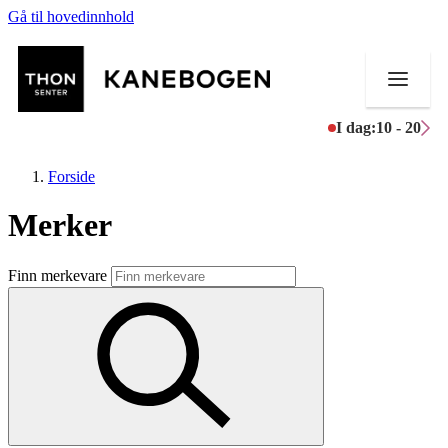
Gå til hovedinnhold
I dag:
10 - 20
Forside
Merker
Butikker
Finn merkevare
Mat og drikke
Helse
Aktiviteter
Tilbud