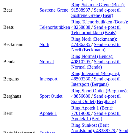
Ring Søstrene Grene (Bear):
Bear
Søstrene Grene
91588937
/
Send e-post
til
Søstrene Grene (Bear)
Ring Telenorbutikken (Beats):
Beats
Telenorbutikken
48258888
/
Send e-post
til
Telenorbutikken (Beats)
Ring Norli (Beckmann):
Beckmann
Norli
47486235
/
Send e-post
til
Norli (Beckmann)
Ring Normal (Benda):
Benda
Normal
40810295
/
Send e-post
til
Normal (Benda)
Ring Intersport (Bergans):
Bergans
Intersport
46503330
/
Send e-post
til
Intersport (Bergans)
Ring Sport Outlet (Berghaus):
Berghaus
Sport Outlet
48856680
/
Send e-post
til
Sport Outlet (Berghaus)
Ring Apotek 1 (Berit):
Berit
Apotek 1
77019000
/
Send e-post
til
Apotek 1 (Berit)
Ring Sunkost (Berit
Nordstrand):
48388729
/
Send