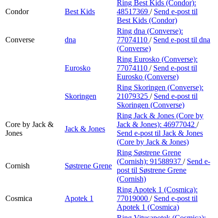
Ring Best Kids (Condor):
Condor
Best Kids
48517369
/
Send e-post
til
Best Kids (Condor)
Ring dna (Converse):
Converse
dna
77074110
/
Send e-post
til dna
(Converse)
Ring Eurosko (Converse):
Eurosko
77074110
/
Send e-post
til
Eurosko (Converse)
Ring Skoringen (Converse):
Skoringen
21079325
/
Send e-post
til
Skoringen (Converse)
Ring Jack & Jones (Core by
Core by Jack &
Jack & Jones):
46977042
/
Jack & Jones
Jones
Send e-post
til Jack & Jones
(Core by Jack & Jones)
Ring Søstrene Grene
(Cornish):
91588937
/
Send e-
Cornish
Søstrene Grene
post
til Søstrene Grene
(Cornish)
Ring Apotek 1 (Cosmica):
Cosmica
Apotek 1
77019000
/
Send e-post
til
Apotek 1 (Cosmica)
Ring Vitusapotek (Cosmica):