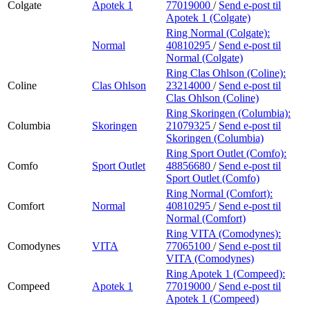
Colgate
Apotek 1
77019000
/
Send e-post
til
Apotek 1 (Colgate)
Ring Normal (Colgate):
Normal
40810295
/
Send e-post
til
Normal (Colgate)
Ring Clas Ohlson (Coline):
Coline
Clas Ohlson
23214000
/
Send e-post
til
Clas Ohlson (Coline)
Ring Skoringen (Columbia):
Columbia
Skoringen
21079325
/
Send e-post
til
Skoringen (Columbia)
Ring Sport Outlet (Comfo):
Comfo
Sport Outlet
48856680
/
Send e-post
til
Sport Outlet (Comfo)
Ring Normal (Comfort):
Comfort
Normal
40810295
/
Send e-post
til
Normal (Comfort)
Ring VITA (Comodynes):
Comodynes
VITA
77065100
/
Send e-post
til
VITA (Comodynes)
Ring Apotek 1 (Compeed):
Compeed
Apotek 1
77019000
/
Send e-post
til
Apotek 1 (Compeed)