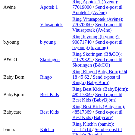
Ring Apotek 1 (Avène):
Avène
Apotek 1
77019000
/
Send e-post
til
Apotek 1 (Avène)
Ring Vitusapotek (Avène):
Vitusapotek
77070060
/
Send e-post
til
Vitusapotek (Avène)
Ring b.young (b.young):
b.young
b.young
90871740
/
Send e-post
til
b.young (b.young)
Ring Skoringen (B&CO):
B&CO
Skoringen
21079325
/
Send e-post
til
Skoringen (B&CO)
Ring Ringo (Baby Born):
94
Baby Born
Ringo
18 45 62
/
Send e-post
til
Ringo (Baby Born)
Ring Best Kids (BabyBjörn):
BabyBjörn
Best Kids
48517369
/
Send e-post
til
Best Kids (BabyBjörn)
Ring Best Kids (Babycare):
Babycare
Best Kids
48517369
/
Send e-post
til
Best Kids (Babycare)
Ring Kitch'n (bamix):
bamix
Kitch'n
51112514
/
Send e-post
til
Kitch'n (bamix)