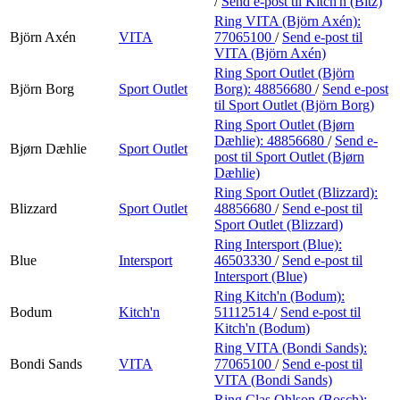
/
Send e-post
til Kitch'n (Bitz)
Ring VITA (Björn Axén):
Björn Axén
VITA
77065100
/
Send e-post
til
VITA (Björn Axén)
Ring Sport Outlet (Björn
Björn Borg
Sport Outlet
Borg):
48856680
/
Send e-post
til Sport Outlet (Björn Borg)
Ring Sport Outlet (Bjørn
Dæhlie):
48856680
/
Send e-
Bjørn Dæhlie
Sport Outlet
post
til Sport Outlet (Bjørn
Dæhlie)
Ring Sport Outlet (Blizzard):
Blizzard
Sport Outlet
48856680
/
Send e-post
til
Sport Outlet (Blizzard)
Ring Intersport (Blue):
Blue
Intersport
46503330
/
Send e-post
til
Intersport (Blue)
Ring Kitch'n (Bodum):
Bodum
Kitch'n
51112514
/
Send e-post
til
Kitch'n (Bodum)
Ring VITA (Bondi Sands):
Bondi Sands
VITA
77065100
/
Send e-post
til
VITA (Bondi Sands)
Ring Clas Ohlson (Bosch):