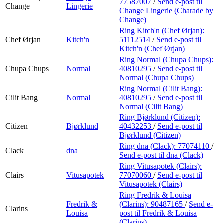
77587007
/
Send e-post
til
Change
Lingerie
Change Lingerie (Charade by
Change)
Ring Kitch'n (Chef Ørjan):
Chef Ørjan
Kitch'n
51112514
/
Send e-post
til
Kitch'n (Chef Ørjan)
Ring Normal (Chupa Chups):
Chupa Chups
Normal
40810295
/
Send e-post
til
Normal (Chupa Chups)
Ring Normal (Cilit Bang):
Cilit Bang
Normal
40810295
/
Send e-post
til
Normal (Cilit Bang)
Ring Bjørklund (Citizen):
Citizen
Bjørklund
40432253
/
Send e-post
til
Bjørklund (Citizen)
Ring dna (Clack):
77074110
/
Clack
dna
Send e-post
til dna (Clack)
Ring Vitusapotek (Clairs):
Clairs
Vitusapotek
77070060
/
Send e-post
til
Vitusapotek (Clairs)
Ring Fredrik & Louisa
Fredrik &
(Clarins):
90487165
/
Send e-
Clarins
Louisa
post
til Fredrik & Louisa
(Clarins)