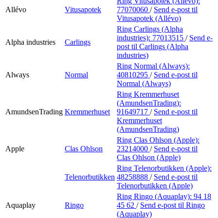
Ring Vitusapotek (Allévo):
Allévo
Vitusapotek
77070060
/
Send e-post
til
Vitusapotek (Allévo)
Ring Carlings (Alpha
industries):
77013515
/
Send e-
Alpha industries
Carlings
post
til Carlings (Alpha
industries)
Ring Normal (Always):
Always
Normal
40810295
/
Send e-post
til
Normal (Always)
Ring Kremmerhuset
(AmundsenTrading):
AmundsenTrading
Kremmerhuset
91649717
/
Send e-post
til
Kremmerhuset
(AmundsenTrading)
Ring Clas Ohlson (Apple):
Apple
Clas Ohlson
23214000
/
Send e-post
til
Clas Ohlson (Apple)
Ring Telenorbutikken (Apple):
Telenorbutikken
48258888
/
Send e-post
til
Telenorbutikken (Apple)
Ring Ringo (Aquaplay):
94 18
Aquaplay
Ringo
45 62
/
Send e-post
til Ringo
(Aquaplay)