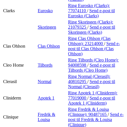
Ring Eurosko (Clarks):
Clarks
Eurosko
77074110
/
Send e-post
til
Eurosko (Clarks)
Ring Skoringen (Clarks):
Skoringen
21079325
/
Send e-post
til
Skoringen (Clarks)
Ring Clas Ohlson (Clas
Ohlson):
23214000
/
Send e-
Clas Ohlson
Clas Ohlson
post
til Clas Ohlson (Clas
Ohlson)
Ring Tilbords (Cleo Home):
Cleo Home
Tilbords
94008598
/
Send e-post
til
Tilbords (Cleo Home)
Ring Normal (Clerasil):
Clerasil
Normal
40810295
/
Send e-post
til
Normal (Clerasil)
Ring Apotek 1 (Cliniderm):
Cliniderm
Apotek 1
77019000
/
Send e-post
til
Apotek 1 (Cliniderm)
Ring Fredrik & Louisa
Fredrik &
(Clinique):
90487165
/
Send e-
Clinique
Louisa
post
til Fredrik & Louisa
(Clinique)