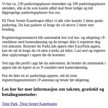
Vi har ca. 230 parkeringsplasser innendørs og 180 parkeringsplasser
Inspirasjon
utendørs, slik at du som kunde alltid skal finne ledige og lett
tilgjengelige parkeringsplasser hos oss.
På Thon Senter Kanebogen tilbyr vi alle våre kunder 2 timer gratis
parkering. Du kan parkere så lenge du vil utover 2 timer mot
Søk
betaling.
Registreringsnummeret blir automatisk lest ved inn- og utkjøring i P-
områdene med kameraløsning og du trenger ikke å registrere deg
Åpningstider
ved ankomst. Benytter du ParkLink-appen eller EasyPark-appen,
kan du stå så lenge du vil uten å tenke på tiden. Last ned og registrer
Praktisk informasjon
dine opplysninger i appen før du kommer.
Sett opp din profil i app før du ankommer, da betaler du automatisk i
Ledige stillinger
appen når du kjører ut av P-området med kameraløsning.
Magasin
Har du ikke en av parkerings-appene, må du taste
registreringsnummeret i P-automat og betale før utkjøring.
Gavekort
Les her for mer informasjon om takster, gratistid og
Finn frem
betalingsmetoder:
Time Park, Thon Senter Kanebogen