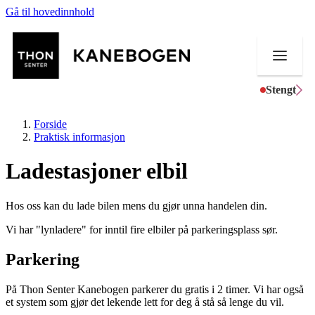
Gå til hovedinnhold
Stengt
Forside
Praktisk informasjon
Ladestasjoner elbil
Butikker
Hos oss kan du lade bilen mens du gjør unna handelen din.
Mat og drikke
Vi har "lynladere" for inntil fire elbiler på parkeringsplass sør.
Helse
Parkering
Aktiviteter
På Thon Senter Kanebogen parkerer du gratis i 2 timer. Vi har også
Tilbud
et system som gjør det lekende lett for deg å stå så lenge du vil.