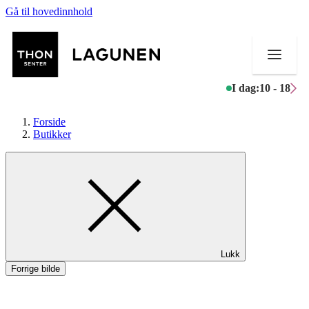
Gå til hovedinnhold
I dag:
10 - 18
Forside
Butikker
Butikker
Mat og drikke
Helse
Lukk
Aktiviteter
Forrige bilde
Tilbud