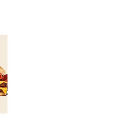
Inspirasjon
Søk
Åpningstider
Parkering
Praktisk informasjon
Ledige stillinger
Magasin
Gavekort
Finn frem