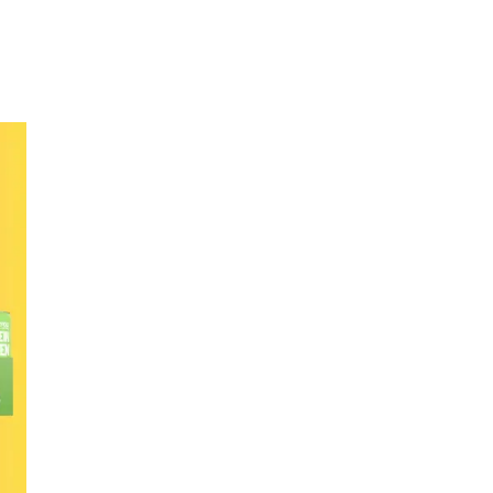
Inspirasjon
Søk
Åpningstider
Parkering
Praktisk informasjon
Ledige stillinger
Magasin
Gavekort
Finn frem