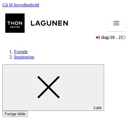
Gå til hovedinnhold
I dag:
10 - 21
Forside
Inspirasjon
Butikker
Mat og drikke
Helse
Lukk
Aktiviteter
Forrige bilde
Tilbud