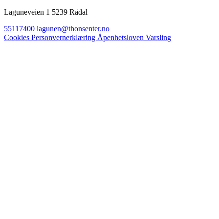
Laguneveien 1 5239 Rådal
55117400
lagunen@thonsenter.no
Cookies
Personvernerklæring
Åpenhetsloven
Varsling