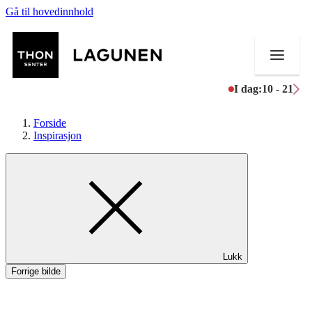
Gå til hovedinnhold
I dag:
10 - 21
Forside
Inspirasjon
Butikker
Mat og drikke
Helse
Lukk
Aktiviteter
Forrige bilde
Tilbud