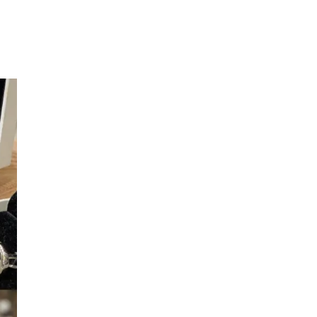
Inspirasjon
Søk
Åpningstider
Parkering
Praktisk informasjon
Ledige stillinger
Magasin
Gavekort
Finn frem