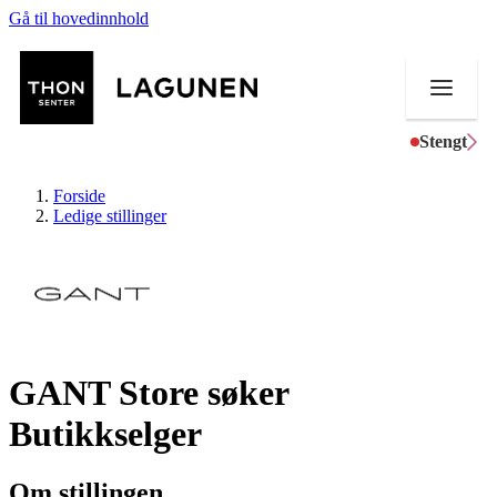
Gå til hovedinnhold
Stengt
Forside
Ledige stillinger
Butikker
Mat og drikke
GANT Store søker
Helse
Butikkselger
Aktiviteter
Tilbud
Om stillingen