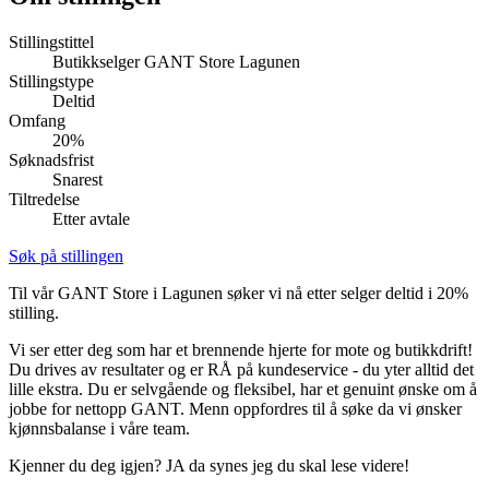
Inspirasjon
Stillingstittel
Butikkselger GANT Store Lagunen
Stillingstype
Deltid
Søk
Omfang
20%
Søknadsfrist
Snarest
Tiltredelse
Åpningstider
Etter avtale
Parkering
Søk på stillingen
Praktisk informasjon
Til vår GANT Store i Lagunen søker vi nå etter selger deltid i 20%
stilling.
Ledige stillinger
Vi ser etter deg som har et brennende hjerte for mote og butikkdrift!
Magasin
Du drives av resultater og er RÅ på kundeservice - du yter alltid det
lille ekstra. Du er selvgående og fleksibel, har et genuint ønske om å
Gavekort
jobbe for nettopp GANT. Menn oppfordres til å søke da vi ønsker
kjønnsbalanse i våre team.
Finn frem
Kjenner du deg igjen? JA da synes jeg du skal lese videre!