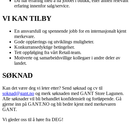
Du har erfaring med å ha jobbet i butikk, eller annen relevant
erfaring innenfor salg/service.
VI KAN TILBY
En ansvarsfull og spennende jobb for en internasjonalt kjent
merkevare.
Gode opplærings og utviklings muligheter.
Konkurransedyktige betingelser.
Tett oppfølging fra vårt Retail-team.
Motiverte og samarbeidsvillige kollegaer i andre deler av
landet.
SØKNAD
Kan det være deg vi leter etter? Send søknad og cv til
soknad@gant.no
og merk søknaden med GANT Store Lagunen.
Alle søknader vil bli behandlet konfidensielt og fortløpende. Gå
gjerne inn på GANT.NO og bli bedre kjent med merkevaren
GANT.
Vi gleder oss til å høre fra DEG!