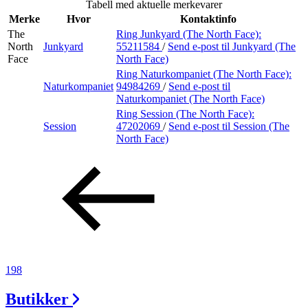
Tabell med aktuelle merkevarer
Inspirasjon
Merke
Hvor
Kontaktinfo
The
Ring Junkyard (The North Face):
North
Junkyard
55211584
/
Send e-post
til Junkyard (The
Face
North Face)
Søk
Ring Naturkompaniet (The North Face):
Naturkompaniet
94984269
/
Send e-post
til
Naturkompaniet (The North Face)
Ring Session (The North Face):
Session
47202069
/
Send e-post
til Session (The
Åpningstider
North Face)
Parkering
Praktisk informasjon
Ledige stillinger
Magasin
Gavekort
198
Finn frem
Butikker