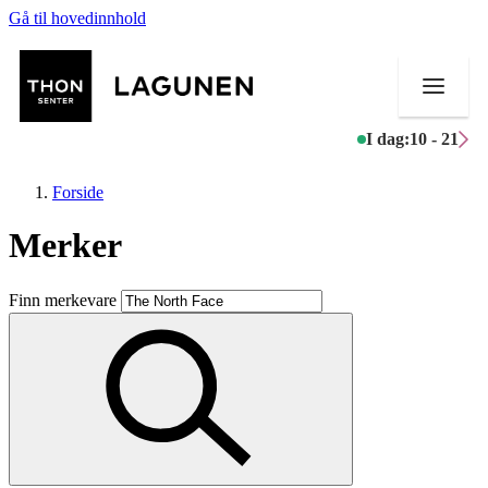
Gå til hovedinnhold
I dag:
10 - 21
Forside
Merker
Butikker
Finn merkevare
Mat og drikke
Helse
Aktiviteter
Tilbud