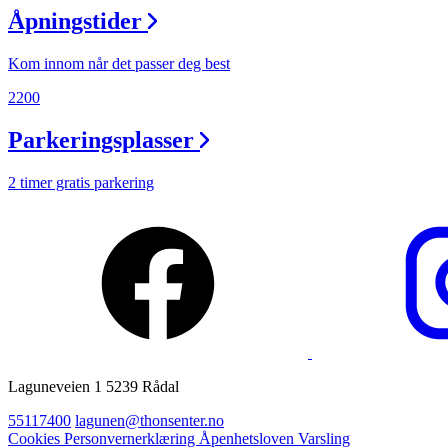
Åpningstider
Ledige stillinger
Magasin
Kom innom når det passer deg best
Gavekort
2200
Finn frem
Parkeringsplasser
Personal Shopper
2 timer gratis parkering
Laguneveien 1 5239 Rådal
55117400
lagunen@thonsenter.no
Cookies
Personvernerklæring
Åpenhetsloven
Varsling