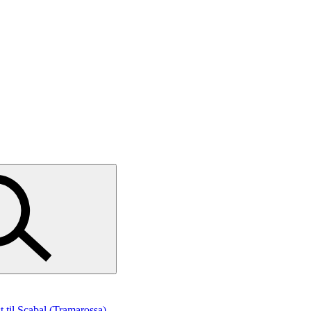
st
til Scabal (Tramarossa)