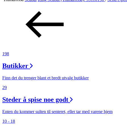
Aktiviteter
Tilbud
Inspirasjon
198
Butikker
Søk
Finn det du trenger blant et bredt utvalg butikker
29
Steder å spise noe godt
Åpningstider
Parkering
Enten du kommer sulten til senteret, eller tar med varene hjem
10 - 18
Praktisk informasjon