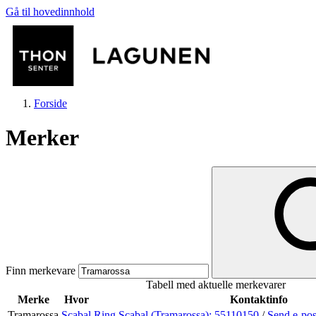
Gå til hovedinnhold
Forside
Merker
Butikker
Mat og drikke
Finn merkevare
Tabell med aktuelle merkevarer
Helse
Merke
Hvor
Kontaktinfo
Tramarossa
Scabal
Ring Scabal (Tramarossa):
55110150
/
Send e-po