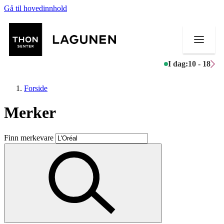
Gå til hovedinnhold
I dag:
10 - 18
Forside
Merker
Butikker
Finn merkevare
Mat og drikke
Helse
Aktiviteter
Tilbud