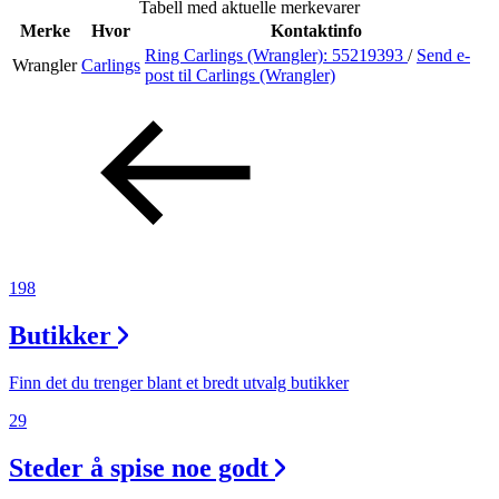
Tabell med aktuelle merkevarer
Inspirasjon
Merke
Hvor
Kontaktinfo
Ring Carlings (Wrangler):
55219393
/
Send e-
Wrangler
Carlings
post
til Carlings (Wrangler)
Søk
Åpningstider
Parkering
198
Praktisk informasjon
Butikker
Ledige stillinger
Magasin
Finn det du trenger blant et bredt utvalg butikker
Gavekort
29
Finn frem
Steder å spise noe godt