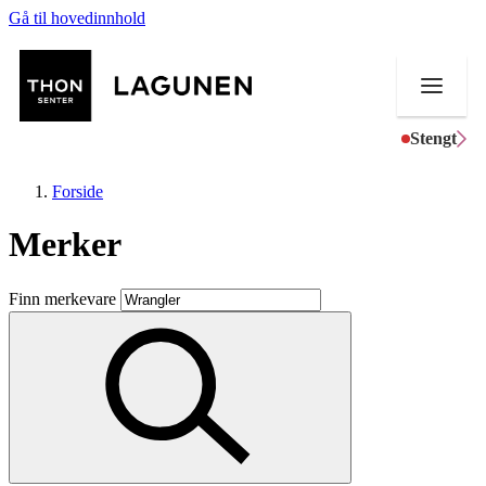
Gå til hovedinnhold
Stengt
Forside
Merker
Butikker
Finn merkevare
Mat og drikke
Helse
Aktiviteter
Tilbud