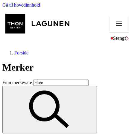
Gå til hovedinnhold
Stengt
Forside
Merker
Butikker
Finn merkevare
Mat og drikke
Helse
Aktiviteter
Tilbud