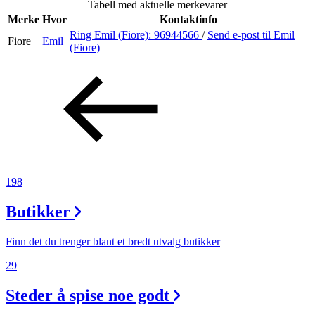
Tabell med aktuelle merkevarer
Inspirasjon
Merke
Hvor
Kontaktinfo
Ring Emil (Fiore):
96944566
/
Send e-post
til Emil
Fiore
Emil
(Fiore)
Søk
Åpningstider
Parkering
198
Praktisk informasjon
Butikker
Ledige stillinger
Magasin
Finn det du trenger blant et bredt utvalg butikker
Gavekort
29
Finn frem
Steder å spise noe godt