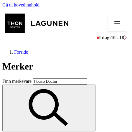
Gå til hovedinnhold
I dag:
10 - 18
Forside
Merker
Butikker
Finn merkevare
Mat og drikke
Helse
Aktiviteter
Tilbud