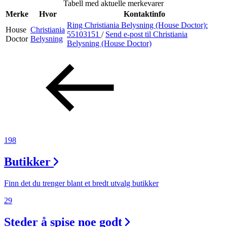
Tabell med aktuelle merkevarer
Inspirasjon
Merke
Hvor
Kontaktinfo
Ring Christiania Belysning (House Doctor):
House
Christiania
55103151
/
Send e-post
til Christiania
Doctor
Belysning
Belysning (House Doctor)
Søk
Åpningstider
Parkering
Praktisk informasjon
198
Ledige stillinger
Butikker
Magasin
Finn det du trenger blant et bredt utvalg butikker
Gavekort
29
Finn frem
Steder å spise noe godt