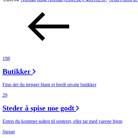
Aktiviteter
Tilbud
Inspirasjon
198
Butikker
Søk
Finn det du trenger blant et bredt utvalg butikker
29
Steder å spise noe godt
Åpningstider
Parkering
Enten du kommer sulten til senteret, eller tar med varene hjem
Stengt
Praktisk informasjon