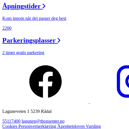
Åpningstider
Ledige stillinger
Magasin
Kom innom når det passer deg best
Gavekort
2200
Finn frem
Parkeringsplasser
Personal Shopper
2 timer gratis parkering
Laguneveien 1 5239 Rådal
55117400
lagunen@thonsenter.no
Cookies
Personvernerklæring
Åpenhetsloven
Varsling