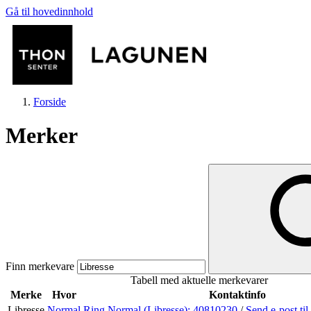
Gå til hovedinnhold
Forside
Merker
Butikker
Mat og drikke
Finn merkevare
Tabell med aktuelle merkevarer
Helse
Merke
Hvor
Kontaktinfo
Libresse
Normal
Ring Normal (Libresse):
40810230
/
Send e-post
ti