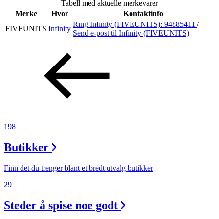
Tabell med aktuelle merkevarer
Inspirasjon
Merke
Hvor
Kontaktinfo
Ring Infinity (FIVEUNITS):
94885411
/
FIVEUNITS
Infinity
Send e-post
til Infinity (FIVEUNITS)
Søk
Åpningstider
Parkering
198
Praktisk informasjon
Butikker
Ledige stillinger
Magasin
Finn det du trenger blant et bredt utvalg butikker
Gavekort
29
Finn frem
Steder å spise noe godt