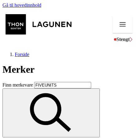
Gå til hovedinnhold
Stengt
Forside
Merker
Butikker
Finn merkevare
Mat og drikke
Helse
Aktiviteter
Tilbud