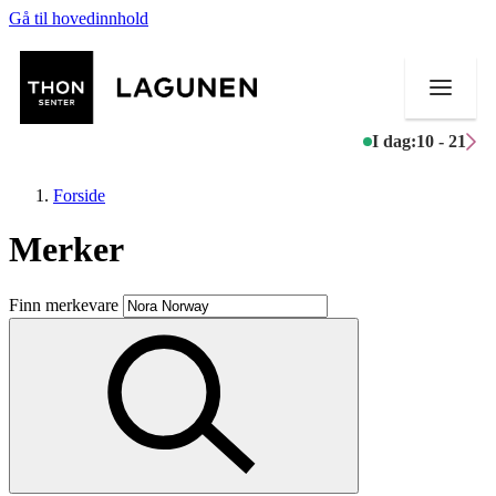
Gå til hovedinnhold
I dag:
10 - 21
Forside
Merker
Butikker
Finn merkevare
Mat og drikke
Helse
Aktiviteter
Tilbud