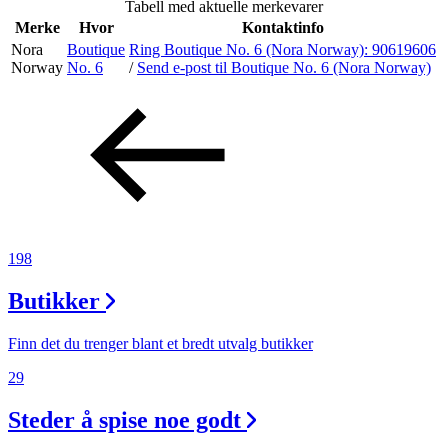
Tabell med aktuelle merkevarer
Inspirasjon
Merke
Hvor
Kontaktinfo
Nora
Boutique
Ring Boutique No. 6 (Nora Norway):
90619606
Norway
No. 6
/
Send e-post
til Boutique No. 6 (Nora Norway)
Søk
Åpningstider
Parkering
198
Praktisk informasjon
Butikker
Ledige stillinger
Magasin
Finn det du trenger blant et bredt utvalg butikker
Gavekort
29
Finn frem
Steder å spise noe godt