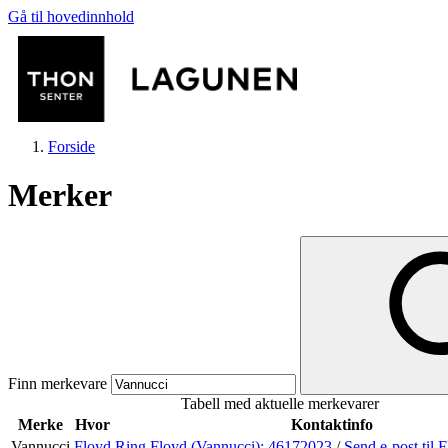
Gå til hovedinnhold
Forside
Merker
Butikker
Mat og drikke
Finn merkevare
Tabell med aktuelle merkevarer
Helse
Merke
Hvor
Kontaktinfo
Vannucci
Floyd
Ring Floyd (Vannucci):
46172023
/
Send e-post
til 