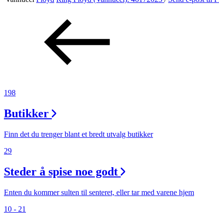
Aktiviteter
Tilbud
Inspirasjon
198
Butikker
Søk
Finn det du trenger blant et bredt utvalg butikker
29
Steder å spise noe godt
Åpningstider
Parkering
Enten du kommer sulten til senteret, eller tar med varene hjem
10 - 21
Praktisk informasjon