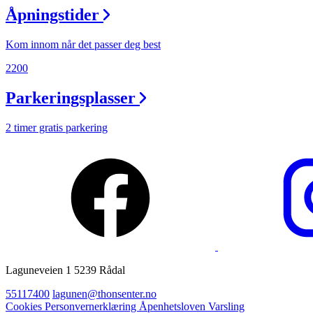
Åpningstider
Ledige stillinger
Magasin
Kom innom når det passer deg best
Gavekort
2200
Finn frem
Parkeringsplasser
Personal Shopper
2 timer gratis parkering
Laguneveien 1 5239 Rådal
55117400
lagunen@thonsenter.no
Cookies
Personvernerklæring
Åpenhetsloven
Varsling