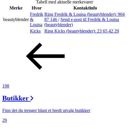
Tabell med aktuelle merkevarer
Inspirasjon
Merke
Hvor
Kontaktinfo
Fredrik
Ring Fredrik & Louisa (beautyblender):
904
beautyblender
&
87 146
/
Send e-post
til Fredrik & Louisa
Louisa
(beautyblender)
Søk
Kicks
Ring Kicks (beautyblender):
23 65 42 29
Åpningstider
Parkering
Praktisk informasjon
198
Ledige stillinger
Butikker
Magasin
Gavekort
Finn det du trenger blant et bredt utvalg butikker
Finn frem
29