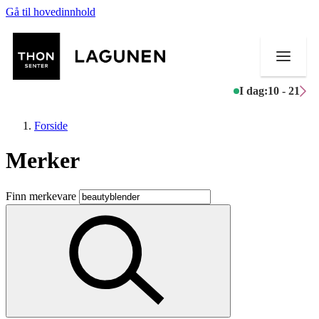
Gå til hovedinnhold
I dag:
10 - 21
Forside
Merker
Butikker
Finn merkevare
Mat og drikke
Helse
Aktiviteter
Tilbud