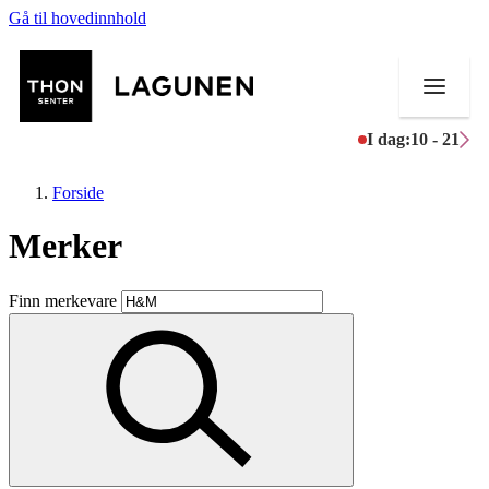
Gå til hovedinnhold
I dag:
10 - 21
Forside
Merker
Butikker
Finn merkevare
Mat og drikke
Helse
Aktiviteter
Tilbud