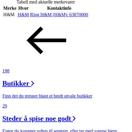
Tabell med aktuelle merkevarer
Inspirasjon
Merke
Hvor
Kontaktinfo
H&M
H&M
Ring H&M (H&M):
63870000
Søk
Åpningstider
Parkering
198
Praktisk informasjon
Butikker
Ledige stillinger
Finn det du trenger blant et bredt utvalg butikker
Magasin
29
Gavekort
Steder å spise noe godt
Finn frem
Enten du kommer sulten til senteret, eller tar med varene hjem