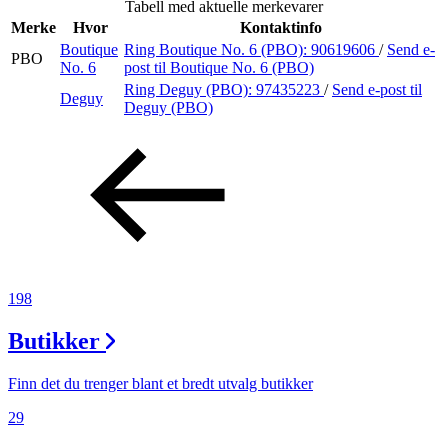
Tabell med aktuelle merkevarer
Inspirasjon
Merke
Hvor
Kontaktinfo
Boutique
Ring Boutique No. 6 (PBO):
90619606
/
Send e-
PBO
No. 6
post
til Boutique No. 6 (PBO)
Ring Deguy (PBO):
97435223
/
Send e-post
til
Deguy
Søk
Deguy (PBO)
Åpningstider
Parkering
Praktisk informasjon
198
Ledige stillinger
Butikker
Magasin
Gavekort
Finn det du trenger blant et bredt utvalg butikker
Finn frem
29