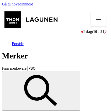
Gå til hovedinnhold
I dag:
10 - 21
Forside
Merker
Butikker
Finn merkevare
Mat og drikke
Helse
Aktiviteter
Tilbud