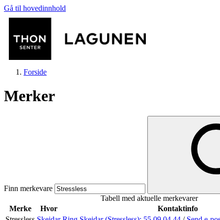
Gå til hovedinnhold
Forside
Merker
Butikker
Mat og drikke
Finn merkevare
Tabell med aktuelle merkevarer
Helse
Merke
Hvor
Kontaktinfo
Stressless
Skeidar
Ring Skeidar (Stressless):
55 09 04 44
/
Send e-po