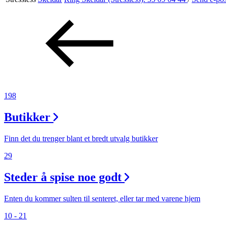
Aktiviteter
Tilbud
Inspirasjon
198
Butikker
Søk
Finn det du trenger blant et bredt utvalg butikker
29
Steder å spise noe godt
Åpningstider
Parkering
Enten du kommer sulten til senteret, eller tar med varene hjem
10 - 21
Praktisk informasjon