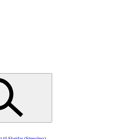
st
til Skeidar (Stressless)