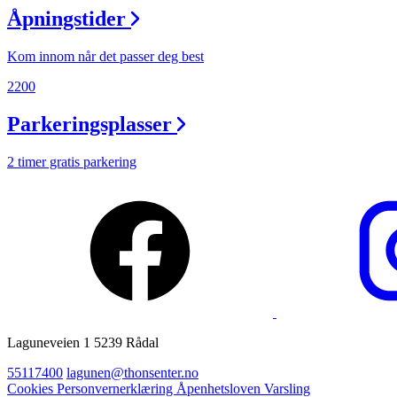
Åpningstider
Ledige stillinger
Magasin
Kom innom når det passer deg best
Gavekort
2200
Finn frem
Parkeringsplasser
Personal Shopper
2 timer gratis parkering
Laguneveien 1 5239 Rådal
55117400
lagunen@thonsenter.no
Cookies
Personvernerklæring
Åpenhetsloven
Varsling