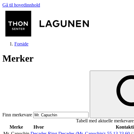
Gå til hovedinnhold
Forside
Merker
Butikker
Mat og drikke
Finn merkevare
Tabell med aktuelle merkevare
Helse
Merke
Hvor
Kontakti
Mr. Capuchin
Decades
Ring Decades (Mr. Capuchin):
55 13 23 60
/