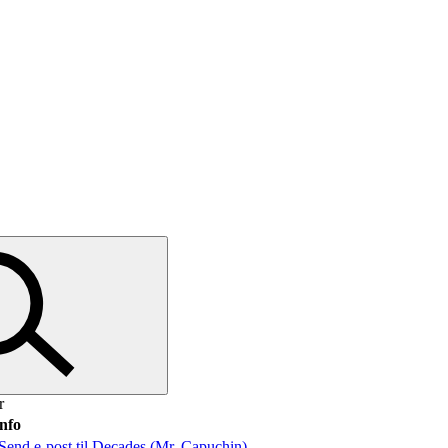
r
nfo
Send e-post
til Decades (Mr. Capuchin)