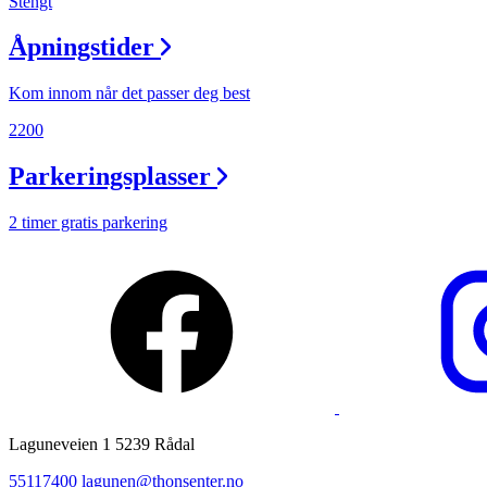
Stengt
Ledige stillinger
Åpningstider
Magasin
Kom innom når det passer deg best
Gavekort
2200
Finn frem
Parkeringsplasser
Personal Shopper
2 timer gratis parkering
Laguneveien 1 5239 Rådal
55117400
lagunen@thonsenter.no