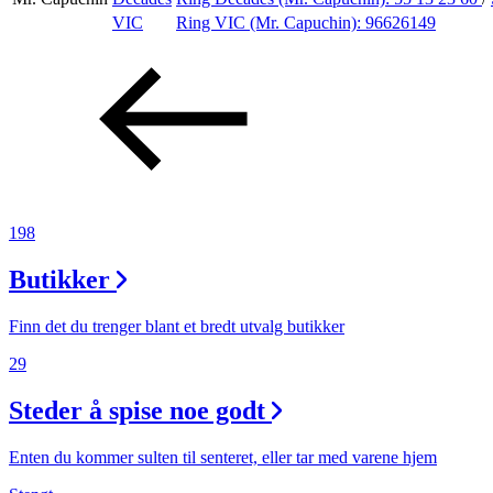
VIC
Ring VIC (Mr. Capuchin):
96626149
Aktiviteter
Tilbud
Inspirasjon
198
Butikker
Søk
Finn det du trenger blant et bredt utvalg butikker
29
Åpningstider
Steder å spise noe godt
Parkering
Enten du kommer sulten til senteret, eller tar med varene hjem
Praktisk informasjon