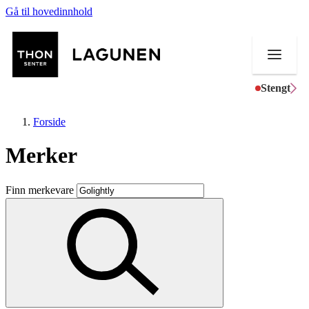
Gå til hovedinnhold
Stengt
Forside
Merker
Butikker
Finn merkevare
Mat og drikke
Helse
Aktiviteter
Tilbud