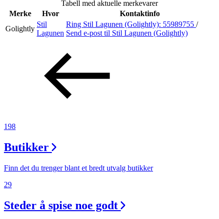
Tabell med aktuelle merkevarer
Inspirasjon
Merke
Hvor
Kontaktinfo
Stil
Ring Stil Lagunen (Golightly):
55989755
/
Golightly
Lagunen
Send e-post
til Stil Lagunen (Golightly)
Søk
Åpningstider
Parkering
198
Praktisk informasjon
Butikker
Ledige stillinger
Magasin
Finn det du trenger blant et bredt utvalg butikker
Gavekort
29
Finn frem
Steder å spise noe godt