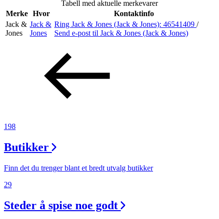
Tabell med aktuelle merkevarer
Inspirasjon
Merke
Hvor
Kontaktinfo
Jack &
Jack &
Ring Jack & Jones (Jack & Jones):
46541409
/
Jones
Jones
Send e-post
til Jack & Jones (Jack & Jones)
Søk
Åpningstider
Parkering
198
Praktisk informasjon
Butikker
Ledige stillinger
Magasin
Finn det du trenger blant et bredt utvalg butikker
Gavekort
29
Finn frem
Steder å spise noe godt