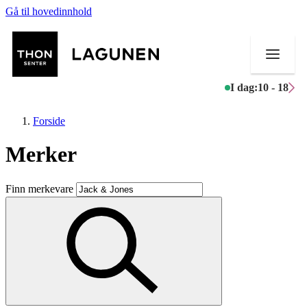
Gå til hovedinnhold
I dag:
10 - 18
Forside
Merker
Butikker
Finn merkevare
Mat og drikke
Helse
Aktiviteter
Tilbud