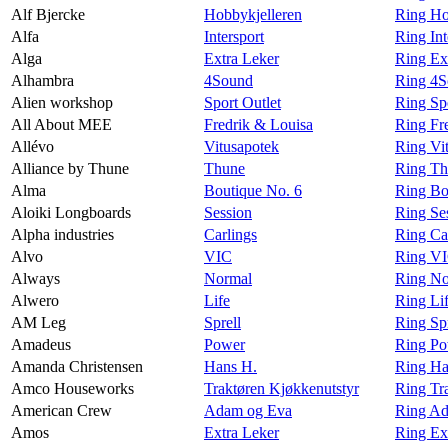
Alf Bjercke
Hobbykjelleren
Ring Ho
Alfa
Intersport
Ring Int
Alga
Extra Leker
Ring Ex
Alhambra
4Sound
Ring 4S
Alien workshop
Sport Outlet
Ring Sp
All About MEE
Fredrik & Louisa
Ring Fr
Allévo
Vitusapotek
Ring Vi
Alliance by Thune
Thune
Ring Th
Alma
Boutique No. 6
Ring Bo
Aloiki Longboards
Session
Ring Se
Alpha industries
Carlings
Ring Car
Alvo
VIC
Ring VI
Always
Normal
Ring No
Alwero
Life
Ring Li
AM Leg
Sprell
Ring Sp
Amadeus
Power
Ring Po
Amanda Christensen
Hans H.
Ring Ha
Amco Houseworks
Traktøren Kjøkkenutstyr
Ring Tr
American Crew
Adam og Eva
Ring Ad
Amos
Extra Leker
Ring Ex