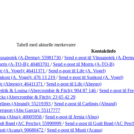
Tabell med aktuelle merkevarer
Kontaktinfo
tusapotek (A-Derma):
55981730
/
Send e-post
til Vitusapotek (A-Derm
rris (A-TO-B):
40483701
/
Send e-post
til Morris (A-TO-B)
fe (A. Vogel):
46411371
/
Send e-post
til Life (A. Vogel)
nkost (A. Vogel):
476 13 219
/
Send e-post
til Sunkost (A. Vogel)
fe (Abeego):
46411371
/
Send e-post
til Life (Abeego)
edrik & Louisa (Abercrombie & Fitch):
904 87 146
/
Send e-post
til F
cks (Abercrombie & Fitch):
23 65 42 29
rlings (Abrand):
55219393
/
Send e-post
til Carlings (Abrand)
ersport (Abu Garcia):
55117777
rnia (Abus):
40005958
/
Send e-post
til Jernia (Abus)
dt Brød (AC Perchs):
55990999
/
Send e-post
til Godt Brød (AC Perc
sti (Acana):
90680472
/
Send e-post
til Musti (Acana)