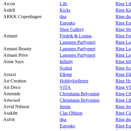
Arcon
Life
Ring Li
Ardell
Kicks
Ring Ki
ARKK Copenhagen
dna
Ring d
Eurosko
Ring E
Shoe Gallery
Ring Sh
Armani
Fredrik & Louisa
Ring Fr
Lagunen Parfymeri
Ring La
Armani Beauty
Lagunen Parfymeri
Ring La
Armani Prive
Lagunen Parfymeri
Ring La
Arnie Says
Infinity
Ring Inf
Scabal
Ring Sc
Arozzi
Elkjøp
Ring El
Art Creation
Hobbykjelleren
Ring Ho
Art Deco
VITA
Ring VI
Artemide
Christiania Belysning
Ring Ch
Artwood
Christiania Belysning
Ring Ch
Arvid Nilsson
Jernia
Ring Jer
Asaklitt
Clas Ohlson
Ring Cla
Asfvlt
dna
Ring dna
Eurosko
Ring Eu