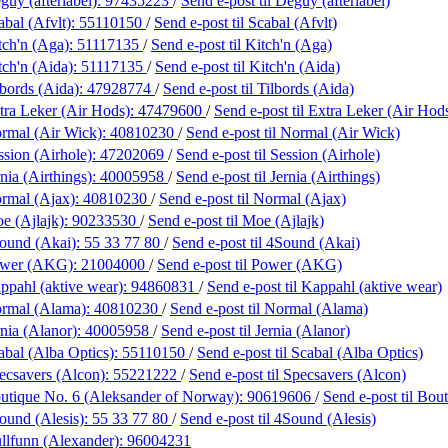
uy (afterlabel):
97435223
/
Send e-post
til Deguy (afterlabel)
bal (Afvlt):
55110150
/
Send e-post
til Scabal (Afvlt)
tch'n (Aga):
51117135
/
Send e-post
til Kitch'n (Aga)
tch'n (Aida):
51117135
/
Send e-post
til Kitch'n (Aida)
lbords (Aida):
47928774
/
Send e-post
til Tilbords (Aida)
tra Leker (Air Hods):
47479600
/
Send e-post
til Extra Leker (Air Hod
rmal (Air Wick):
40810230
/
Send e-post
til Normal (Air Wick)
ssion (Airhole):
47202069
/
Send e-post
til Session (Airhole)
nia (Airthings):
40005958
/
Send e-post
til Jernia (Airthings)
rmal (Ajax):
40810230
/
Send e-post
til Normal (Ajax)
e (Ajlajk):
90233530
/
Send e-post
til Moe (Ajlajk)
ound (Akai):
55 33 77 80
/
Send e-post
til 4Sound (Akai)
ower (AKG):
21004000
/
Send e-post
til Power (AKG)
ppahl (aktive wear):
94860831
/
Send e-post
til Kappahl (aktive wear)
rmal (Alama):
40810230
/
Send e-post
til Normal (Alama)
nia (Alanor):
40005958
/
Send e-post
til Jernia (Alanor)
abal (Alba Optics):
55110150
/
Send e-post
til Scabal (Alba Optics)
ecsavers (Alcon):
55221222
/
Send e-post
til Specsavers (Alcon)
utique No. 6 (Aleksander of Norway):
90619606
/
Send e-post
til Bou
ound (Alesis):
55 33 77 80
/
Send e-post
til 4Sound (Alesis)
llfunn (Alexander):
96004231