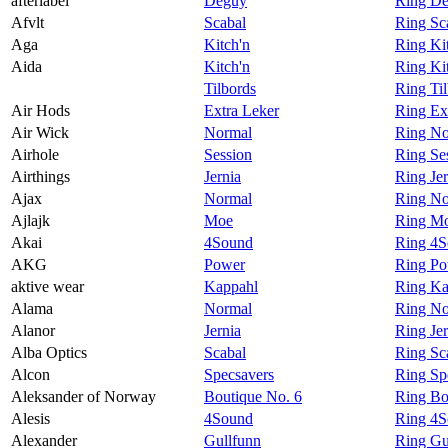
afterlabel
Deguy
Ring Deg
Afvlt
Scabal
Ring Sca
Aga
Kitch'n
Ring Ki
Aida
Kitch'n
Ring Ki
Tilbords
Ring Ti
Air Hods
Extra Leker
Ring Ex
Air Wick
Normal
Ring No
Airhole
Session
Ring Se
Airthings
Jernia
Ring Jer
Ajax
Normal
Ring No
Ajlajk
Moe
Ring Mo
Akai
4Sound
Ring 4S
AKG
Power
Ring P
aktive wear
Kappahl
Ring Ka
Alama
Normal
Ring No
Alanor
Jernia
Ring Jer
Alba Optics
Scabal
Ring Sc
Alcon
Specsavers
Ring Sp
Aleksander of Norway
Boutique No. 6
Ring Bo
Alesis
4Sound
Ring 4S
Alexander
Gullfunn
Ring Gu