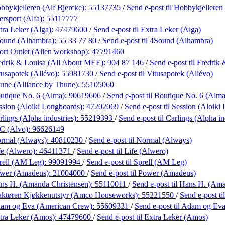
bbykjelleren (Alf Bjercke):
55137735
/
Send e-post
til Hobbykjelleren
ersport (Alfa):
55117777
tra Leker (Alga):
47479600
/
Send e-post
til Extra Leker (Alga)
ound (Alhambra):
55 33 77 80
/
Send e-post
til 4Sound (Alhambra)
ort Outlet (Alien workshop):
47791460
edrik & Louisa (All About MEE):
904 87 146
/
Send e-post
til Fredri
tusapotek (Allévo):
55981730
/
Send e-post
til Vitusapotek (Allévo)
une (Alliance by Thune):
55105060
utique No. 6 (Alma):
90619606
/
Send e-post
til Boutique No. 6 (Alma
ssion (Aloiki Longboards):
47202069
/
Send e-post
til Session (Aloiki
lings (Alpha industries):
55219393
/
Send e-post
til Carlings (Alpha in
C (Alvo):
96626149
rmal (Always):
40810230
/
Send e-post
til Normal (Always)
fe (Alwero):
46411371
/
Send e-post
til Life (Alwero)
rell (AM Leg):
99091994
/
Send e-post
til Sprell (AM Leg)
wer (Amadeus):
21004000
/
Send e-post
til Power (Amadeus)
ns H. (Amanda Christensen):
55110011
/
Send e-post
til Hans H. (Am
aktøren Kjøkkenutstyr (Amco Houseworks):
55221550
/
Send e-post
t
am og Eva (American Crew):
55609331
/
Send e-post
til Adam og Ev
tra Leker (Amos):
47479600
/
Send e-post
til Extra Leker (Amos)