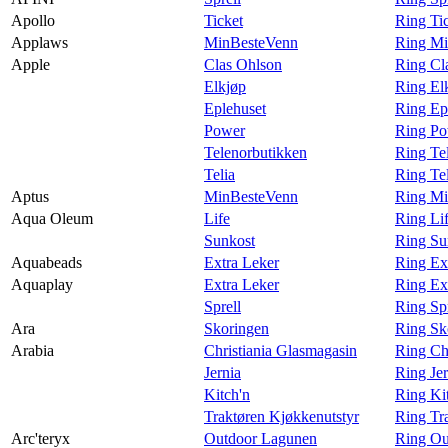
Apollo
Ticket
Ring Ti
Applaws
MinBesteVenn
Ring Mi
Apple
Clas Ohlson
Ring Cl
Elkjøp
Ring El
Eplehuset
Ring Ep
Power
Ring Po
Telenorbutikken
Ring Te
Telia
Ring Te
Aptus
MinBesteVenn
Ring Mi
Aqua Oleum
Life
Ring Li
Sunkost
Ring Su
Aquabeads
Extra Leker
Ring Ex
Aquaplay
Extra Leker
Ring Ex
Sprell
Ring Sp
Ara
Skoringen
Ring Sk
Arabia
Christiania Glasmagasin
Ring Ch
Jernia
Ring Jer
Kitch'n
Ring Ki
Traktøren Kjøkkenutstyr
Ring Tr
Arc'teryx
Outdoor Lagunen
Ring Ou