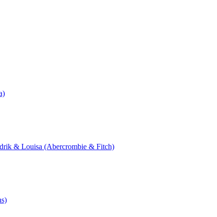
a)
redrik & Louisa (Abercrombie & Fitch)
hs)