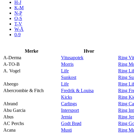
H-J
Aktiviteter
K-M
N-P
Q-S
T-V
Tilbud
W-Å
0-9
Inspirasjon
Merke
Hvor
A-Derma
Vitusapotek
Ring Vi
A-TO-B
Morris
Ring Mo
A. Vogel
Life
Ring Li
Søk
Sunkost
Ring Su
Abeego
Life
Ring Li
Abercrombie & Fitch
Fredrik & Louisa
Ring Fr
Kicks
Ring Ki
Abrand
Carlings
Ring Ca
Åpningstider
Abu Garcia
Intersport
Ring Int
Abus
Jernia
Ring Je
Parkering
AC Perchs
Godt Brød
Ring Go
Praktisk informasjon
Acana
Musti
Ring Mu