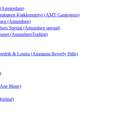
n (Amsterdam)
 Traktøren Kjøkkenutstyr (AMT Gastroguss)
unen (Amundsen)
dsen Spesial (Amundsen spesial)
huset (AmundsenTrading)
 Fredrik & Louisa (Anastasia Beverly Hills)
)
 (Ane Mone)
Börlind)