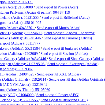
kjøp (Acer):
21002121
wer (Acer):
21004000
/
Send e-post
til Power (Acer)
gunen Parfymeri (Acqua di parma):
904 87 159
lleland (Activ):
55221555
/
Send e-post
til Brilleland (Activ)
gorama (Adax):
458 01 995
rris (Adax):
40483701
/
Send e-post
til Morris (Adax)
otek 1 (Aderma):
55224600
/
Send e-post
til Apotek 1 (Aderma)
rosko (Adidas):
948 40 446
/
Send e-post
til Eurosko (Adidas)
ersport (Adidas):
55117777
nkyard (Adidas):
55211584
/
Send e-post
til Junkyard (Adidas)
ssion (Adidas):
47202069
/
Send e-post
til Session (Adidas)
oe Gallery (Adidas):
94840446
/
Send e-post
til Shoe Gallery (Adidas)
oringen (Adidas):
21 07 95 05
/
Send e-post
til Skoringen (Adidas)
lt (Adidas):
55219342
L (Adidas):
24084625
/
Send e-post
til XXL (Adidas)
a (Adidas Originals):
55929114
/
Send e-post
til dna (Adidas Originals)
lt (ADNYM Atelier):
55219342
une (Adore by Thune):
55105060
ower (AEG):
21004000
/
Send e-post
til Power (AEG)
illeland (AES):
55221555
/
Send e-post
til Brilleland (AES)