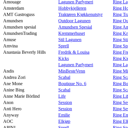
Amouage
Lagunen Parfymeri
Ring La
Amsterdam
Hobbykjelleren
Ring Ho
AMT Gastroguss
Traktøren Kjøkkenutstyr
Ring Tr
Amundsen
Outdoor Lagunen
Ring Ou
Amundsen spesial
Amundsen Spesial
Ring Am
AmundsenTrading
Kremmerhuset
Ring Kr
Amuse
Stil Lagunen
Ring St
Amvina
Sprell
Ring Sp
Anastasia Beverly Hills
Fredrik & Louisa
Ring Fre
Kicks
Ring Kic
Lagunen Parfymeri
Ring La
Andis
MinBesteVenn
Ring Mi
Andrea Zori
Scabal
Ring Sc
Ane Mone
Boutique No. 6
Ring Bo
Anine Bing
Scabal
Ring Sc
Anne Marie Börlind
Life
Ring Li
Anon
Session
Ring Se
Anti Hero
Session
Ring Se
Anyway
Emilie
Ring Em
AOC
Elkjøp
Ring El
APINI
Sprell
Ring Sp