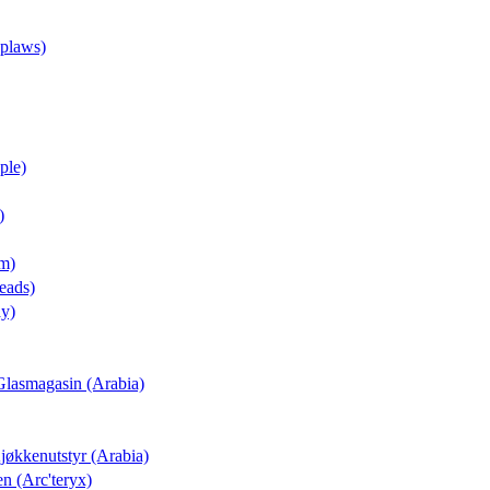
pplaws)
ple)
)
um)
eads)
ay)
a Glasmagasin (Arabia)
Kjøkkenutstyr (Arabia)
n (Arc'teryx)