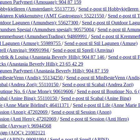
gunen Parfymeri (Amouage):
904 87 159
bbykjelleren (Amsterdam):
55137735
/
Send e-post
til Hobbykjellere
aktøren Kjøkkenutstyr (AMT Gastroguss):
55221550
/
Send e-post
til
tdoor Lagunen (Amundsen):
55627300
/
Send e-post
til Outdoor Lag
undsen Spesial (Amundsen spesial):
90575004
/
Send e-post
til Amun
emmerhuset (AmundsenTrading):
94869991
/
Send e-post
til Kremmer
il Lagunen (Amuse):
55989755
/
Send e-post
til Stil Lagunen (Amuse)
rell (Amvina):
99091994
/
Send e-post
til Sprell (Amvina)
drik & Louisa (Anastasia Beverly Hills):
904 87 146
/
Send e-post
til
ks (Anastasia Beverly Hills):
23 65 42 29
gunen Parfymeri (Anastasia Beverly Hills):
904 87 159
nBesteVenn (Andis):
55134250
/
Send e-post
til MinBesteVenn (Andis
abal (Andrea Zori):
55110150
/
Send e-post
til Scabal (Andrea Zori)
utique No. 6 (Ane Mone):
90619606
/
Send e-post
til Boutique No. 6
abal (Anine Bing):
55110150
/
Send e-post
til Scabal (Anine Bing)
fe (Anne Marie Börlind):
46411371
/
Send e-post
til Life (Anne Marie 
ssion (Anon):
47202069
/
Send e-post
til Session (Anon)
ssion (Anti Hero):
47202069
/
Send e-post
til Session (Anti Hero)
ilie (Anyway):
96944568
kjøp (AOC):
21002121
rell (APINI):
99091994
/
Send e-post
til Sprell (APINI)