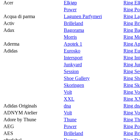
Acer
Elkjøp
Ring El
Ledige stillinger
Power
Ring Po
Acqua di parma
Lagunen Parfymeri
Ring La
Magasin
Activ
Brilleland
Ring Bri
Gavekort
Adax
Bagorama
Ring Ba
Morris
Ring Mo
Finn frem
Aderma
Apotek 1
Ring Ap
Adidas
Eurosko
Ring Eu
Personal Shopper
Intersport
Ring Int
Junkyard
Ring Ju
Session
Ring Se
Shoe Gallery
Ring Sh
Skoringen
Ring Sk
Volt
Ring Vo
XXL
Ring XX
Adidas Originals
dna
Ring dn
ADNYM Atelier
Volt
Ring Vo
Adore by Thune
Thune
Ring Th
AEG
Power
Ring P
AES
Brilleland
Ring Br