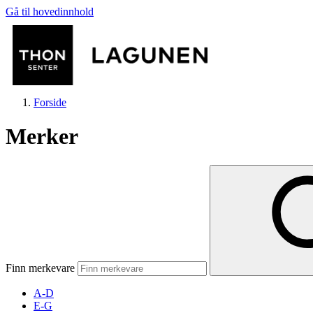
Gå til hovedinnhold
Forside
Merker
Butikker
Mat og drikke
Finn merkevare
Helse
A-D
E-G