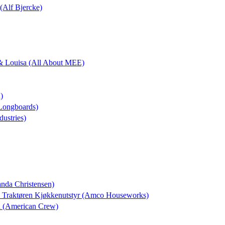
 (Alf Bjercke)
k & Louisa (All About MEE)
)
 Longboards)
dustries)
anda Christensen)
il Traktøren Kjøkkenutstyr (Amco Houseworks)
a (American Crew)