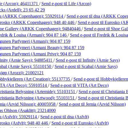
fe (Arcon):
46411371
/
Send e-post
til Life (Arcon)
cks (Ardell):
23 65 42 29
na (ARKK Copenhagen):
55929114
/
Send e-post
til dna (ARKK Cope
urosko (ARKK Copenhagen):
948 40 446
/
Send e-post
til Eurosko (
oe Gallery (ARKK Copenhagen):
94840446
/
Send e-post
til Shoe G
edrik & Louisa (Armani):
904 87 146
/
Send e-post
til Fredrik & Louis
gunen Parfymeri (Armani):
904 87 159
gunen Parfymeri (Armani Beauty):
904 87 159
gunen Parfymeri (Armani Prive):
904 87 159
inity (Arnie Says):
94885411
/
Send e-post
til Infinity (Arnie Says)
abal (Arnie Says):
55110150
/
Send e-post
til Scabal (Arnie Says)
kjøp (Arozzi):
21002121
bbykjelleren (Art Creation):
55137735
/
Send e-post
til Hobbykjelleren
TA (Art Deco):
55910514
/
Send e-post
til VITA (Art Deco)
ristiania Belysning (Artemide):
55103151
/
Send e-post
til Christiania
ristiania Belysning (Artwood):
55103151
/
Send e-post
til Christiania
nia (Arvid Nilsson):
40005958
/
Send e-post
til Jernia (Arvid Nilsson)
s Ohlson (Asaklitt):
23214000
 (Asfvlt):
55929114
/
Send e-post
til dna (Asfvlt)
rosko (Asfvlt):
948 40 446
/
Send e-post
til Eurosko (Asfvlt)