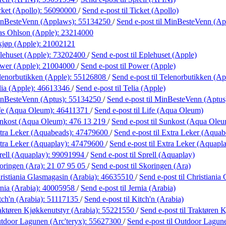
cket (Apollo):
56090000
/
Send e-post
til Ticket (Apollo)
nBesteVenn (Applaws):
55134250
/
Send e-post
til MinBesteVenn (A
as Ohlson (Apple):
23214000
kjøp (Apple):
21002121
lehuset (Apple):
73202400
/
Send e-post
til Eplehuset (Apple)
wer (Apple):
21004000
/
Send e-post
til Power (Apple)
lenorbutikken (Apple):
55126808
/
Send e-post
til Telenorbutikken (Ap
lia (Apple):
46613346
/
Send e-post
til Telia (Apple)
nBesteVenn (Aptus):
55134250
/
Send e-post
til MinBesteVenn (Aptus
fe (Aqua Oleum):
46411371
/
Send e-post
til Life (Aqua Oleum)
nkost (Aqua Oleum):
476 13 219
/
Send e-post
til Sunkost (Aqua Ole
tra Leker (Aquabeads):
47479600
/
Send e-post
til Extra Leker (Aquab
tra Leker (Aquaplay):
47479600
/
Send e-post
til Extra Leker (Aquapl
rell (Aquaplay):
99091994
/
Send e-post
til Sprell (Aquaplay)
oringen (Ara):
21 07 95 05
/
Send e-post
til Skoringen (Ara)
ristiania Glasmagasin (Arabia):
46635510
/
Send e-post
til Christiani
nia (Arabia):
40005958
/
Send e-post
til Jernia (Arabia)
tch'n (Arabia):
51117135
/
Send e-post
til Kitch'n (Arabia)
aktøren Kjøkkenutstyr (Arabia):
55221550
/
Send e-post
til Traktøren 
tdoor Lagunen (Arc'teryx):
55627300
/
Send e-post
til Outdoor Lagune